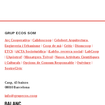
GRUP ECOS SOM
Arç Cooperativa
|
Calidoscoop
|
Celobert Arquitectura,
Enginyeria i Urbanisme
|
Coop de mà
|
Crític
|
Diomcoop
|
ETCS
|
iACTA Sociojuridica
|
iLabSo, recerca social
|
LabCoop
|
L’Apòstrof
|
Missatgers Trèvol
|
Nusos Activitats Científiques
i Culturals
|
Opcions de Consum Responsable
|
Quèviure
|
SostreCívic
Casp, 43 baixos
08010 Barcelona
info@grupecos.coop