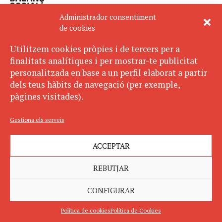
Administrador consentiment
de cookies
Utilitzem cookies pròpies i de tercers per a
finalitats analítiques i per mostrar-te publicitat
Avís legal
SUBSCRIU-TE
personalitzada en base a un perfil elaborat a partir
AL BUTLLETÍ
Política de privacitat
dels teus hàbits de navegació (per exemple,
Política de cookies
pàgines visitades).
ECOS pertany a:
Gestiona els serveis
ACCEPTAR
REBUTJAR
CONFIGURAR
Política de cookies
Política de Cookies