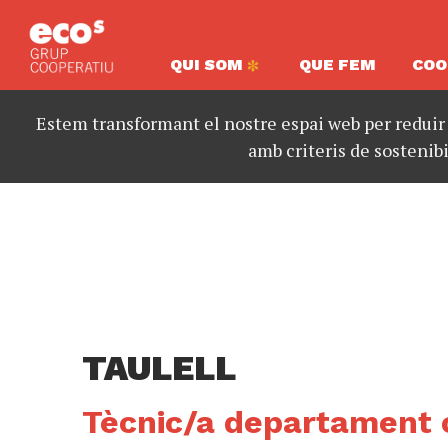
QUI SOM
QUE FEM
COO
Estem transformant el nostre espai web per reduir
amb criteris de sostenibi
TAULELL
Tècnic/a departament c