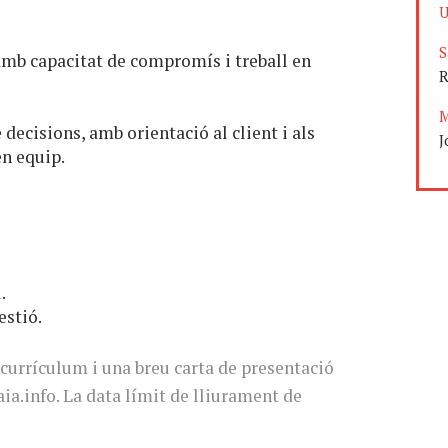
U
S
 amb capacitat de compromís i treball en
R
M
ecisions, amb orientació al client i als
J
en equip.
.
estió.
currículum i una breu carta de presentació
ia.info
. La data límit de lliurament de
3