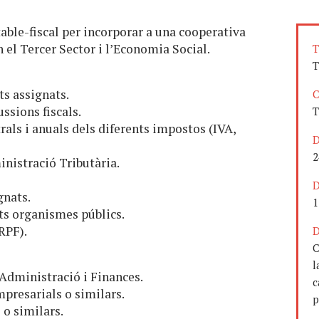
able-fiscal per incorporar a una cooperativa
 el Tercer Sector i l’Economia Social.
T
T
ts assignats.
C
ssions fiscals.
T
rals i anuals dels diferents impostos (IVA,
D
2
nistració Tributària.
D
gnats.
1
nts organismes públics.
RPF).
D
C
l
Administració i Finances.
c
presarials o similars.
p
o similars.