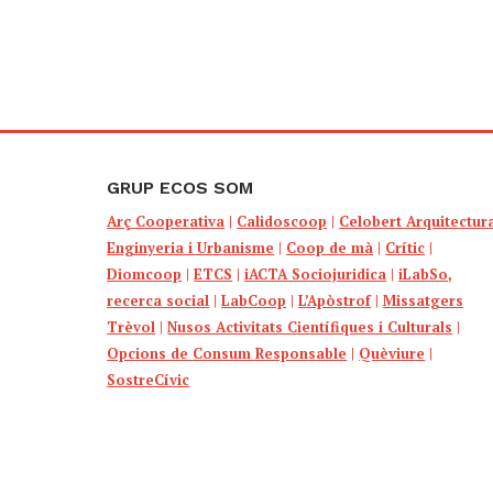
GRUP ECOS SOM
Arç Cooperativa
|
Calidoscoop
|
Celobert Arquitectur
Enginyeria i Urbanisme
|
Coop de mà
|
Crític
|
Diomcoop
|
ETCS
|
iACTA Sociojuridica
|
iLabSo,
recerca social
|
LabCoop
|
L’Apòstrof
|
Missatgers
Trèvol
|
Nusos Activitats Científiques i Culturals
|
Opcions de Consum Responsable
|
Quèviure
|
SostreCívic