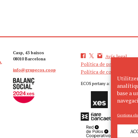
Casp, 43 baixos
Avís legal
08010 Barcelona
a,
Política de privacitat
info@grupecos.coop
Política de cookies
Utilitze
ECOS pertany a:
analítiq
base a un
navegaci
Gestiona els
AC