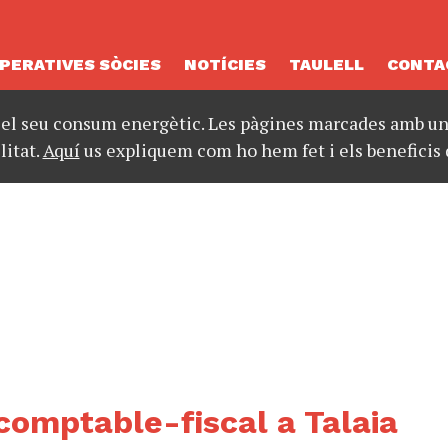
PERATIVES SÒCIES
NOTÍCIES
TAULELL
CONTA
 el seu consum energètic. Les pàgines marcades amb un 
litat.
Aquí
us expliquem com ho hem fet i els beneficis 
omptable-fiscal a Talaia