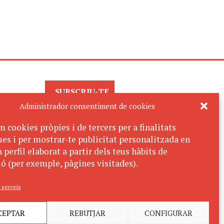
SUBSCRIU-TE
AL BUTLLETÍ
Administrador consentiment de cookies
m cookies pròpies i de tercers per a finalitats
ues i per mostrar-te publicitat personalitzada en
 perfil elaborat a partir dels teus hàbits de
ó (per exemple, pàgines visitades).
 serveis
CEPTAR
REBUTJAR
CONFIGURAR