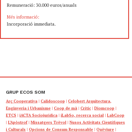
Remuneració: 30.000 euros/anuals
Més informació:
Incorporació immediata.
GRUP ECOS SOM
Arç Cooperativa
|
Calidoscoop
|
Celobert Arquitectura,
Enginyeria i Urbanisme
|
Coop de mà
|
Crític
|
Diomcoop
|
ETCS
|
iACTA Sociojuridica
|
iLabSo, recerca social
|
LabCoop
|
L’Apòstrof
|
Missatgers Trèvol
|
Nusos Activitats Científiques
i Culturals
|
Opcions de Consum Responsable
|
Quèviure
|