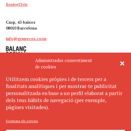
SostreCívic
Casp, 43 baixos
08010 Barcelona
info@grupecos.coop
Administrador consentiment
de cookies
Utilitzem cookies pròpies i de tercers per a
finalitats analítiques i per mostrar-te publicitat
Avís legal
SUBSCRIU-TE
personalitzada en base a un perfil elaborat a partir
AL BUTLLETÍ
Política de privacitat
dels teus hàbits de navegació (per exemple,
Política de cookies
pàgines visitades).
ECOS pertany a:
Gestiona els serveis