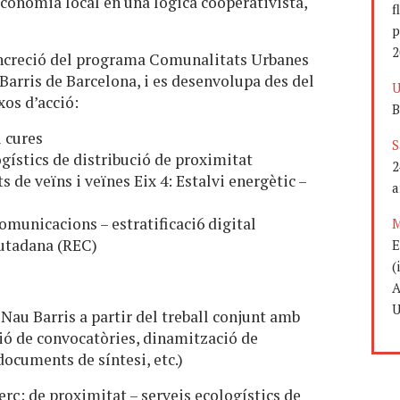
economia local en una lògica cooperativista,
f
p
2
ncreció del programa Comunalitats Urbanes
 Barris de Barcelona, i es desenvolupa des del
U
xos d’acció:
B
i cures
S
ogístics de distribució de proximitat
2
 de veïns i veïnes Eix 4: Estalvi energètic –
a
omunicacions – estratificaci6 digital
M
iutadana (REC)
E
(
A
U
Nau Barris a partir del treball conjunt amb
ció de convocatòries, dinamització de
documents de síntesi, etc.)
rç; de proximitat – serveis ecologístics de