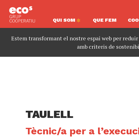
QUI SOM
QUE FEM
COO
Estem transformant el nostre espai web per reduir
amb criteris de sostenibi
TAULELL
Tècnic/a per a l’execu