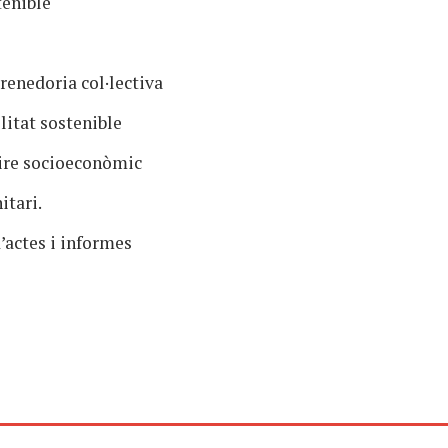
tenible
renedoria col·lectiva
litat sostenible
aire socioeconòmic
itari.
’actes i informes