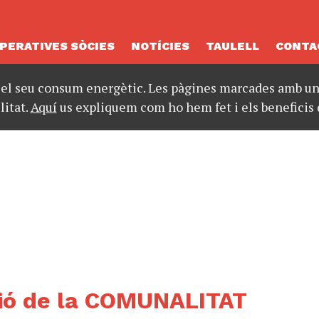
PERATIVES SÒCIES
NOTÍCIES
TAULELL
CONTA
 el seu consum energètic. Les pàgines marcades amb un 
litat.
Aquí
us expliquem com ho hem fet i els beneficis 
ció de la COMUNALITAT