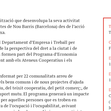
tzació que desenvolupa la seva activitat
tes de Nou Barris (Barcelona) des de l’acció
T
xa.
T
 Departament d’Empresa i Treball per
C
 la perspectiva del dret a la ciutat i de
F
ats formen part del Programa d’Economia
D
ent amb els Ateneus Cooperatius i els
1
D
nformat per 22 comunalitats arreu de
1
els bens comuns i de nous projectes d’ajuda
, del teixit cooperatiu, del petit comerç;, de
D
 suport mutu. El programa generarà un impacte
C
t per aquelles persones que es troben en
(
ra de l’ocupació i l’ocupabilitat, avivant
J