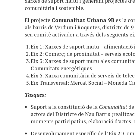
xarxes de suport mutu i generant projectes d’
comunitària i sostenible.
El projecte
Comunalitat Urbana 9B
es la co
als barris de Verdum i Roquetes, districte de 9
seu comitè activador a través dels següents ei
Eix 1: Xarxes de suport mutu – alimentaci6 
Eix 2: Comerç; de proximitat – serveis ecol
Eix 3: Xarxes de suport mutu ales comunitats
Comunitats energètiques
Eix 5: Xarxa comunitària de serveis de telec
Eix Transversal: Mercat Social – Moneda C
Tasques:
Suport a la constitució de la
Comunalitat
de 
actors del Districte de Nau Barris (realitza
moments participatius, elaboració d’actes, 
Desenvolupament específic de l’ Eix 2: Come