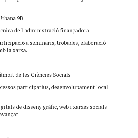
rbana 9B
cnica de l’administració finançadora
rticipaci6 a seminaris, trobades, elaboració
b la xarxa.
àmbit de les Ciències Socials
ocessos participatius, desenvolupament local
itals de disseny gràfic, web i xarxes socials
 avançat