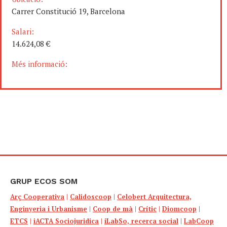
Carrer Constitució 19, Barcelona
Salari:
14.624,08 €
Més informació:
GRUP ECOS SOM
Arç Cooperativa
|
Calidoscoop
|
Celobert Arquitectura,
Enginyeria i Urbanisme
|
Coop de mà
|
Crític
|
Diomcoop
|
ETCS
|
iACTA Sociojuridica
|
iLabSo, recerca social
|
LabCoop