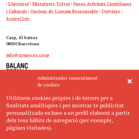
|
L’Apòstrof
|
Missatgers Trèvol
|
Nusos Activitats Científiques
i Culturals
|
Opcions de Consum Responsable
|
Quèviure
|
SostreCívic
Casp, 43 baixos
08010 Barcelona
info@grupecos.coop
Administrador consentiment
de cookies
Utilitzem cookies pròpies i de tercers per a
finalitats analítiques i per mostrar-te publicitat
Avís legal
SUBSCRIU-TE
personalitzada en base a un perfil elaborat a partir
AL BUTLLETÍ
Política de privacitat
dels teus hàbits de navegació (per exemple,
Política de cookies
pàgines visitades).
ECOS pertany a: