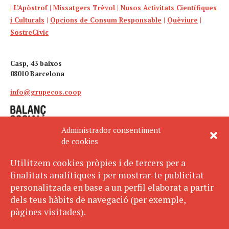
|
L’Apòstrof
|
Missatgers Trèvol
|
Nusos Activitats Científiques
i Culturals
|
Opcions de Consum Responsable
|
Quèviure
|
SostreCívic
Casp, 43 baixos
08010 Barcelona
info@grupecos.coop
Administrador consentiment
de cookies
Utilitzem cookies pròpies i de tercers per a
finalitats analítiques i per mostrar-te publicitat
Avís legal
SUBSCRIU-TE
personalitzada en base a un perfil elaborat a partir
AL BUTLLETÍ
Política de privacitat
dels teus hàbits de navegació (per exemple,
Política de cookies
pàgines visitades).
ECOS pertany a: