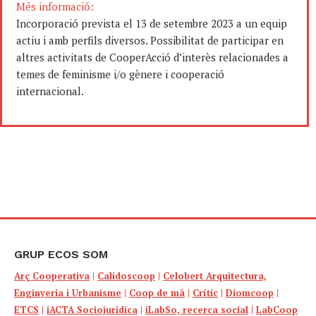
Més informació:
Incorporació prevista el 13 de setembre 2023 a un equip
actiu i amb perfils diversos. Possibilitat de participar en
altres activitats de CooperAcció d’interès relacionades a
temes de feminisme i/o gènere i cooperació
internacional.
GRUP ECOS SOM
Arç Cooperativa
|
Calidoscoop
|
Celobert Arquitectura,
Enginyeria i Urbanisme
|
Coop de mà
|
Crític
|
Diomcoop
|
ETCS
|
iACTA Sociojuridica
|
iLabSo, recerca social
|
LabCoop