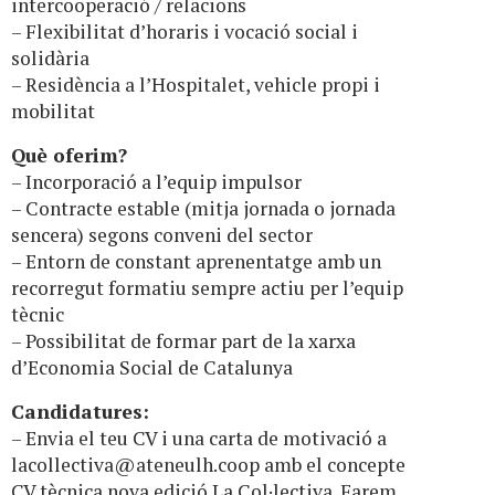
intercooperació / relacions
– Flexibilitat d’horaris i vocació social i
solidària
– Residència a l’Hospitalet, vehicle propi i
mobilitat
Què oferim?
– Incorporació a l’equip impulsor
– Contracte estable (mitja jornada o jornada
sencera) segons conveni del sector
– Entorn de constant aprenentatge amb un
recorregut formatiu sempre actiu per l’equip
tècnic
– Possibilitat de formar part de la xarxa
d’Economia Social de Catalunya
Candidatures:
– Envia el teu CV i una carta de motivació a
lacollectiva@ateneulh.coop
amb el concepte
CV tècnica nova edició La Col·lectiva. Farem