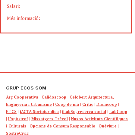
Salari:
Més informació:
GRUP ECOS SOM
Arç Cooperativa
|
Calidoscoop
|
Celobert Arquitectura,
Enginyeria i Urbanisme
|
Coop de mà
|
Crític
|
Diomcoop
|
ETCS
|
iACTA Sociojuridica
|
iLabSo, recerca social
|
LabCoop
|
L’Apòstrof
|
Missatgers Trèvol
|
Nusos Activitats Científiques
i Culturals
|
Opcions de Consum Responsable
|
Quèviure
|
SostreCívic