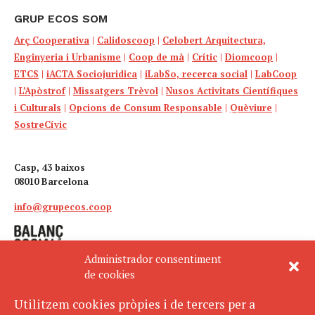
GRUP ECOS SOM
Arç Cooperativa
|
Calidoscoop
|
Celobert Arquitectura,
Enginyeria i Urbanisme
|
Coop de mà
|
Crític
|
Diomcoop
|
ETCS
|
iACTA Sociojuridica
|
iLabSo, recerca social
|
LabCoop
|
L’Apòstrof
|
Missatgers Trèvol
|
Nusos Activitats Científiques
i Culturals
|
Opcions de Consum Responsable
|
Quèviure
|
SostreCívic
Casp, 43 baixos
08010 Barcelona
info@grupecos.coop
Administrador consentiment
de cookies
Utilitzem cookies pròpies i de tercers per a