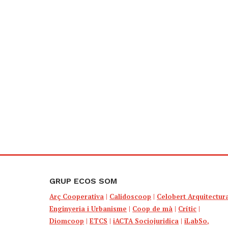
GRUP ECOS SOM
Arç Cooperativa
|
Calidoscoop
|
Celobert Arquitectur
Enginyeria i Urbanisme
|
Coop de mà
|
Crític
|
Diomcoop
|
ETCS
|
iACTA Sociojuridica
|
iLabSo,