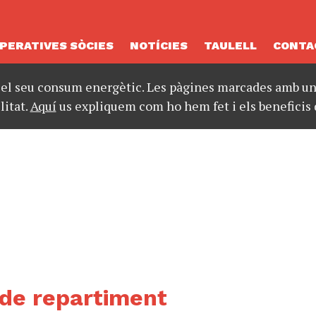
PERATIVES SÒCIES
NOTÍCIES
TAULELL
CONTA
 el seu consum energètic. Les pàgines marcades amb un 
litat.
Aquí
us expliquem com ho hem fet i els beneficis 
s de repartiment