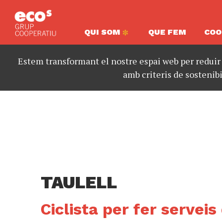
QUI SOM
QUE FEM
COO
Estem transformant el nostre espai web per reduir
amb criteris de sostenibi
TAULELL
Ciclista per fer servei