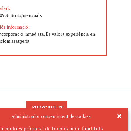
alari:
092€ Bruts/mensuals
és informació:
ncorporació inmediata. Es valora experiència en
iclomissatgeria
SUBSCRIU-TE
AL BUTLLETÍ
Administrador consentiment de cookies
m cookies pròpies i de tercers per a finalitats