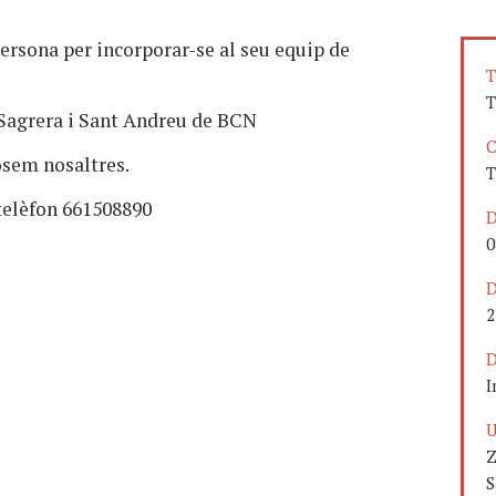
ersona per incorporar-se al seu equip de
T
T
Sagrera i Sant Andreu de BCN
C
posem nosaltres.
T
telèfon 661508890
D
0
D
2
D
I
U
Z
S