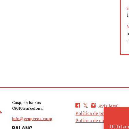
S
1
M
I
c
Casp, 43 baixos
Avís legal
08010 Barcelona
a,
Política de privacitat
info@grupecos.coop
Política de cookies
Utilitze