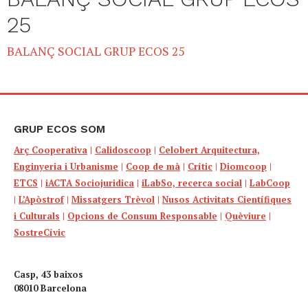
25
BALANÇ SOCIAL GRUP ECOS 25
GRUP ECOS SOM
Arç Cooperativa
|
Calidoscoop
|
Celobert Arquitectura,
Enginyeria i Urbanisme
|
Coop de mà
|
Crític
|
Diomcoop
|
ETCS
|
iACTA Sociojuridica
|
iLabSo, recerca social
|
LabCoop
|
L’Apòstrof
|
Missatgers Trèvol
|
Nusos Activitats Científiques
i Culturals
|
Opcions de Consum Responsable
|
Quèviure
|
SostreCívic
Casp, 43 baixos
08010 Barcelona