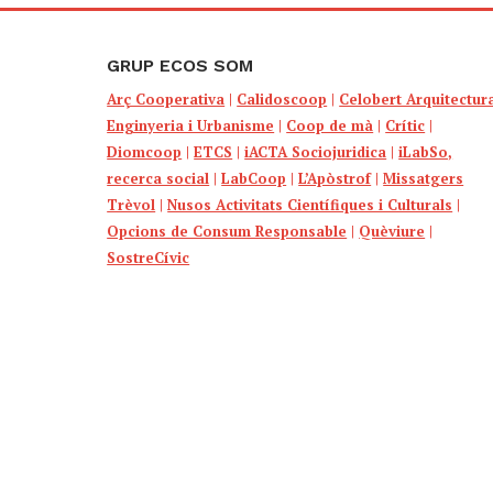
GRUP ECOS SOM
Arç Cooperativa
|
Calidoscoop
|
Celobert Arquitectur
Enginyeria i Urbanisme
|
Coop de mà
|
Crític
|
Diomcoop
|
ETCS
|
iACTA Sociojuridica
|
iLabSo,
recerca social
|
LabCoop
|
L’Apòstrof
|
Missatgers
Trèvol
|
Nusos Activitats Científiques i Culturals
|
Opcions de Consum Responsable
|
Quèviure
|
SostreCívic