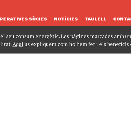
PERATIVES SÒCIES
NOTÍCIES
TAULELL
CONTA
 el seu consum energètic. Les pàgines marcades amb un 
litat.
Aquí
us expliquem com ho hem fet i els beneficis 