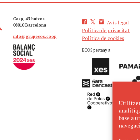
Casp, 43 baixos
Avís legal
08010 Barcelona
a,
Política de privacitat
info@grupecos.coop
Política de cookies
ECOS pertany a:
Utilitze
analítiq
base a un
navegaci