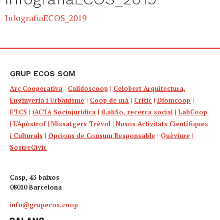
InfografiaECOS_2019
GRUP ECOS SOM
Arç Cooperativa
|
Calidoscoop
|
Celobert Arquitectura,
Enginyeria i Urbanisme
|
Coop de mà
|
Crític
|
Diomcoop
|
ETCS
|
iACTA Sociojuridica
|
iLabSo, recerca social
|
LabCoop
|
L’Apòstrof
|
Missatgers Trèvol
|
Nusos Activitats Científiques
i Culturals
|
Opcions de Consum Responsable
|
Quèviure
|
SostreCívic
Casp, 43 baixos
08010 Barcelona
info@grupecos.coop