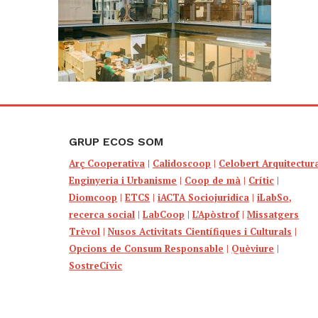
GRUP ECOS SOM
Arç Cooperativa
|
Calidoscoop
|
Celobert Arquitectur
Enginyeria i Urbanisme
|
Coop de mà
|
Crític
|
Diomcoop
|
ETCS
|
iACTA Sociojuridica
|
iLabSo,
recerca social
|
LabCoop
|
L’Apòstrof
|
Missatgers
Trèvol
|
Nusos Activitats Científiques i Culturals
|
Opcions de Consum Responsable
|
Quèviure
|
SostreCívic