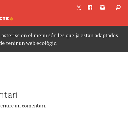
CTE
asterisc en el menú són les que ja estan adaptades
de tenir un web ecològic.
tari
criure un comentari.