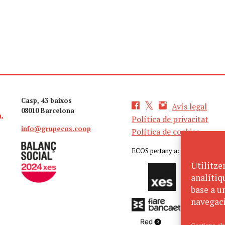
Casp, 43 baixos
Avís legal
08010 Barcelona
a,
Política de privacitat
info@grupecos.coop
Política de cookies
ECOS pertany a:
Utilitze
analítiq
base a un
navegaci