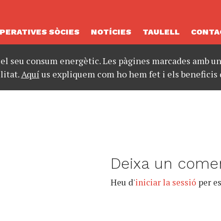
PERATIVES SÒCIES
NOTÍCIES
TAULELL
CONTA
 el seu consum energètic. Les pàgines marcades amb un 
litat.
Aquí
us expliquem com ho hem fet i els beneficis 
Deixa un comen
Heu d'
iniciar la sessió
per es