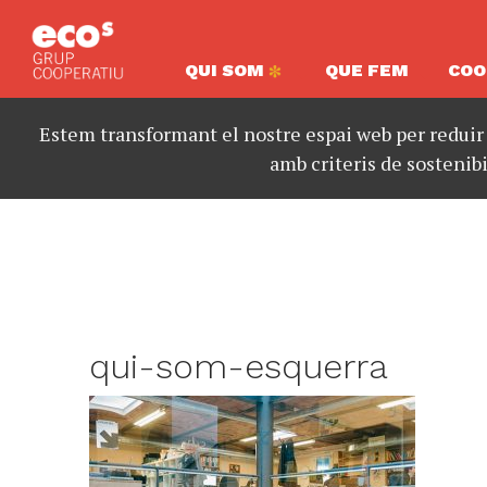
QUI SOM
QUE FEM
COO
Estem transformant el nostre espai web per reduir
amb criteris de sostenibi
qui-som-esquerra