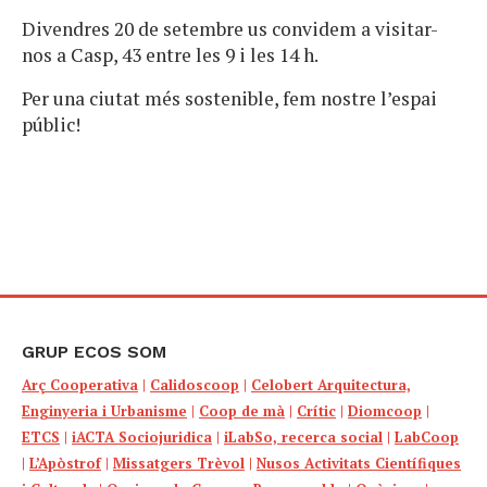
Divendres 20 de setembre us convidem a visitar-
nos a Casp, 43 entre les 9 i les 14 h.
Per una ciutat més sostenible, fem nostre l’espai
públic!
GRUP ECOS SOM
Arç Cooperativa
|
Calidoscoop
|
Celobert Arquitectura,
Enginyeria i Urbanisme
|
Coop de mà
|
Crític
|
Diomcoop
|
ETCS
|
iACTA Sociojuridica
|
iLabSo, recerca social
|
LabCoop
|
L’Apòstrof
|
Missatgers Trèvol
|
Nusos Activitats Científiques