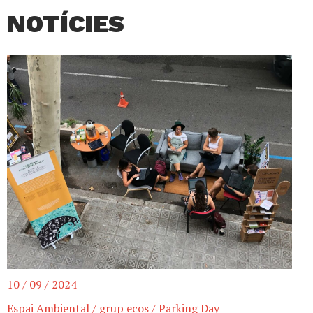
NOTÍCIES
10 / 09 / 2024
Espai Ambiental
/
grup ecos
/
Parking Day