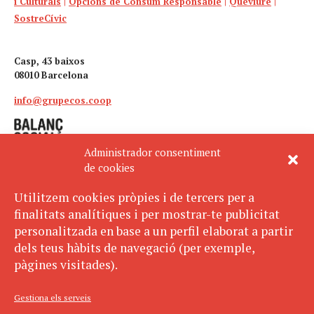
i Culturals
|
Opcions de Consum Responsable
|
Quèviure
|
SostreCívic
Casp, 43 baixos
08010 Barcelona
info@grupecos.coop
Administrador consentiment
de cookies
Utilitzem cookies pròpies i de tercers per a
finalitats analítiques i per mostrar-te publicitat
Avís legal
SUBSCRIU-TE
personalitzada en base a un perfil elaborat a partir
AL BUTLLETÍ
Política de privacitat
dels teus hàbits de navegació (per exemple,
Política de cookies
pàgines visitades).
ECOS pertany a:
Gestiona els serveis