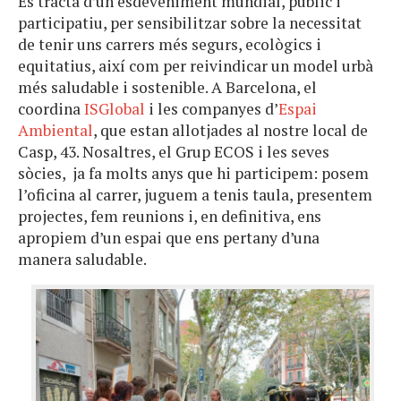
Es tracta d’un esdeveniment mundial, públic i
participatiu, per sensibilitzar sobre la necessitat
de tenir uns carrers més segurs, ecològics i
equitatius, així com per reivindicar un model urbà
més saludable i sostenible. A Barcelona, el
coordina
ISGlobal
i les companyes d’
Espai
Ambiental
, que estan allotjades al nostre local de
Casp, 43. Nosaltres, el Grup ECOS i les seves
sòcies, ja fa molts anys que hi participem: posem
l’oficina al carrer, juguem a tenis taula, presentem
projectes, fem reunions i, en definitiva, ens
apropiem d’un espai que ens pertany d’una
manera saludable.