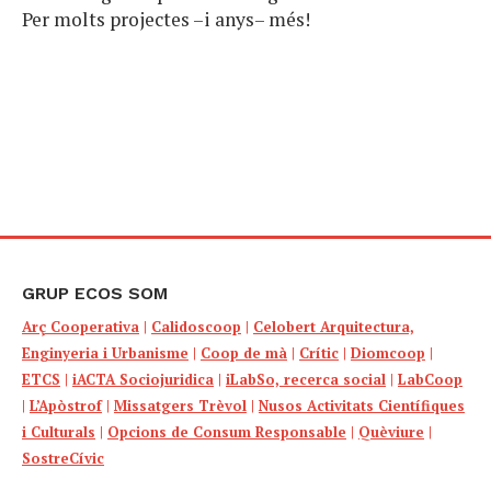
Per molts projectes –i anys– més!
GRUP ECOS SOM
Arç Cooperativa
|
Calidoscoop
|
Celobert Arquitectura,
Enginyeria i Urbanisme
|
Coop de mà
|
Crític
|
Diomcoop
|
ETCS
|
iACTA Sociojuridica
|
iLabSo, recerca social
|
LabCoop
|
L’Apòstrof
|
Missatgers Trèvol
|
Nusos Activitats Científiques
i Culturals
|
Opcions de Consum Responsable
|
Quèviure
|
SostreCívic