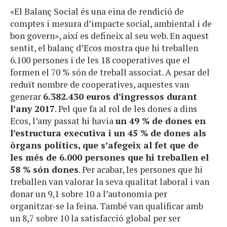
«El Balanç Social és una eina de rendició de
comptes i mesura d’impacte social, ambiental i de
bon govern», així es defineix al seu web. En aquest
sentit, el balanç d’Ecos mostra que hi treballen
6.100 persones i de les 18 cooperatives que el
formen el 70 % són de treball associat. A pesar del
reduït nombre de cooperatives, aquestes van
generar
6.382.430 euros d’ingressos durant
l’any 2017
. Pel que fa al rol de les dones a dins
Ecos, l’any passat hi havia
un 49 % de dones en
l’estructura executiva i un 45 % de dones als
òrgans polítics, que s’afegeix al fet que de
les més de 6.000 persones que hi treballen el
58 % són dones
. Per acabar, les persones que hi
treballen van valorar la seva qualitat laboral i van
donar un 9,1 sobre 10 a l’autonomia per
organitzar-se la feina. També van qualificar amb
un 8,7 sobre 10 la satisfacció global per ser