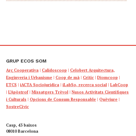
GRUP ECOS SOM
Arç Cooperativa
|
Calidoscoop
|
Celobert Arquitectura,
Enginyeria i Urbanisme
|
Coop de mà
|
Crític
|
Diomcoop
|
ETCS
|
iACTA Sociojuridica
|
iLabSo, recerca social
|
LabCoop
|
L’Apòstrof
|
Missatgers Trèvol
|
Nusos Activitats Científiques
i Culturals
|
Opcions de Consum Responsable
|
Quèviure
|
SostreCívic
Casp, 43 baixos
08010 Barcelona