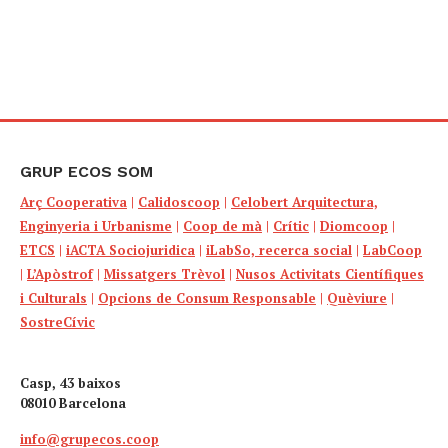
GRUP ECOS SOM
Arç Cooperativa
|
Calidoscoop
|
Celobert Arquitectura,
Enginyeria i Urbanisme
|
Coop de mà
|
Crític
|
Diomcoop
|
ETCS
|
iACTA Sociojuridica
|
iLabSo, recerca social
|
LabCoop
|
L’Apòstrof
|
Missatgers Trèvol
|
Nusos Activitats Científiques
i Culturals
|
Opcions de Consum Responsable
|
Quèviure
|
SostreCívic
Casp, 43 baixos
08010 Barcelona
info@grupecos.coop