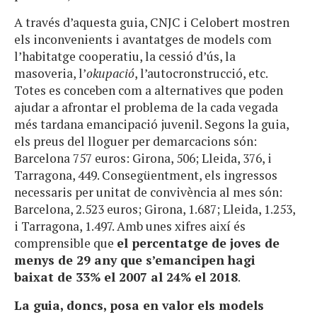
A través d’aquesta guia, CNJC i Celobert mostren
els inconvenients i avantatges de models com
l’habitatge cooperatiu, la cessió d’ús, la
masoveria, l’
okupació
, l’autocronstrucció, etc.
Totes es conceben com a alternatives que poden
ajudar a afrontar el problema de la cada vegada
més tardana emancipació juvenil. Segons la guia,
els preus del lloguer per demarcacions són:
Barcelona 757 euros: Girona, 506; Lleida, 376, i
Tarragona, 449. Consegüentment, els ingressos
necessaris per unitat de convivència al mes són:
Barcelona, 2.523 euros; Girona, 1.687; Lleida, 1.253,
i Tarragona, 1.497. Amb unes xifres així és
comprensible que
el percentatge de joves de
menys de 29 any que s’emancipen hagi
baixat de 33% el 2007 al 24% el 2018
.
La guia, doncs, posa en valor els models