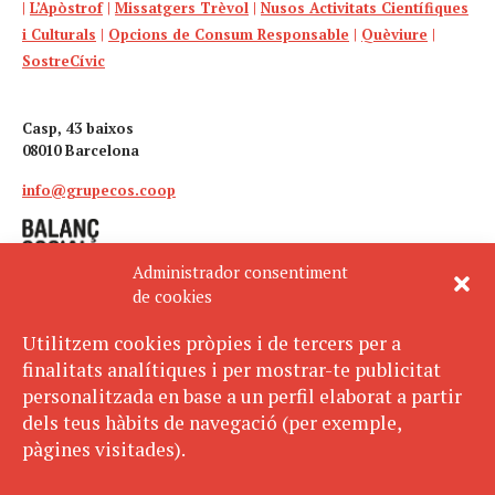
|
L’Apòstrof
|
Missatgers Trèvol
|
Nusos Activitats Científiques
i Culturals
|
Opcions de Consum Responsable
|
Quèviure
|
SostreCívic
Casp, 43 baixos
08010 Barcelona
info@grupecos.coop
Administrador consentiment
de cookies
Utilitzem cookies pròpies i de tercers per a
finalitats analítiques i per mostrar-te publicitat
Avís legal
SUBSCRIU-TE
personalitzada en base a un perfil elaborat a partir
AL BUTLLETÍ
Política de privacitat
dels teus hàbits de navegació (per exemple,
Política de cookies
pàgines visitades).
ECOS pertany a: