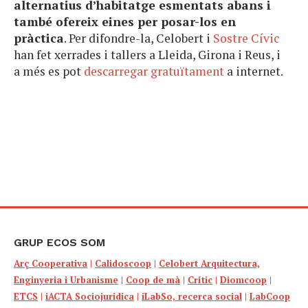
alternatius d’habitatge esmentats abans i
també ofereix eines per posar-los en
pràctica
. Per difondre-la, Celobert i
Sostre Cívic
han fet xerrades i tallers a Lleida, Girona i Reus, i
a més es pot
descarregar gratuïtament
a internet.
GRUP ECOS SOM
Arç Cooperativa
|
Calidoscoop
|
Celobert Arquitectura,
Enginyeria i Urbanisme
|
Coop de mà
|
Crític
|
Diomcoop
|
ETCS
|
iACTA Sociojuridica
|
iLabSo, recerca social
|
LabCoop