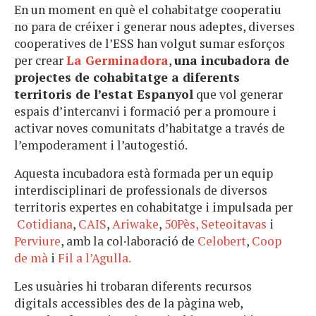
En un moment en què el cohabitatge cooperatiu
no para de créixer i generar nous adeptes, diverses
cooperatives de l’ESS han volgut sumar esforços
per crear
La Germinadora
,
una incubadora de
projectes de cohabitatge a diferents
territoris de l’estat Espanyol
que vol generar
espais d’intercanvi i formació per a promoure i
activar noves comunitats d’habitatge a través de
l’empoderament i l’autogestió.
Aquesta incubadora està formada per un equip
interdisciplinari de professionals de diversos
territoris expertes en cohabitatge i impulsada per
Cotidiana
,
CAIS
,
Ariwake
,
50Pès,
Seteoitavas
i
Perviure
, amb la col·laboració de
Celobert
,
Coop
de mà
i
Fil a l’Agulla.
Les usuàries hi trobaran diferents recursos
digitals accessibles des de la pàgina web,