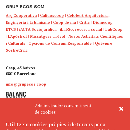
GRUP ECOS SOM
Arç Cooperativa
|
Calidoscoop
|
Celobert Arquitectura,
Enginyeria i Urbanisme
|
Coop de mà
|
Crític
|
Diomcoop
|
ETCS
|
iACTA Sociojuridica
|
iLabSo, recerca social
|
LabCoop
|
L’Apòstrof
|
Missatgers Trèvol
|
Nusos Activitats Científiques
i Culturals
|
Opcions de Consum Responsable
|
Quèviure
|
SostreCívic
Casp, 43 baixos
08010 Barcelona
info@grupecos.coop
Administrador consentiment
de cookies
Utilitzem cookies pròpies i de tercers per a