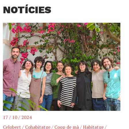
NOTÍCIES
17 / 10 / 2024
Celobert
/
Cohabitatge
/
Coop de mà
/
Habitatge
/