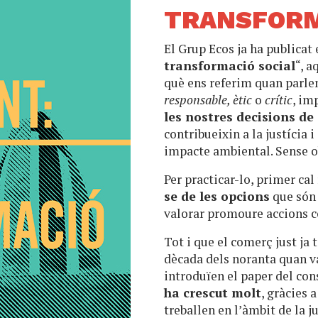
TRANSFORM
El Grup Ecos ja ha publicat 
transformació social
“, 
què ens referim quan par
responsable, ètic
o
crític
, im
les nostres decisions d
contribueixin a la justícia 
impacte ambiental. Sense obl
Per practicar-lo, primer cal
se de les opcions
que són 
valorar promoure accions co
Tot i que el comerç just ja t
dècada dels noranta quan v
introduïen el paper del con
ha crescut molt
, gràcies 
treballen en l’àmbit de la j