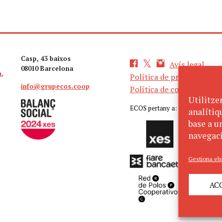
Casp, 43 baixos
Avís legal
08010 Barcelona
a,
Política de privacitat
info@grupecos.coop
Política de cookies
Utilitze
ECOS pertany a:
analítiq
base a un
navegaci
Gestiona els
AC