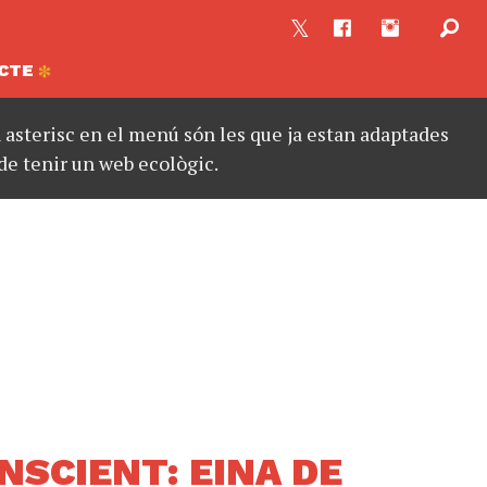
CTE
asterisc en el menú són les que ja estan adaptades
de tenir un web ecològic.
SCIENT: EINA DE