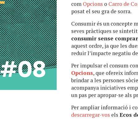
com
Opcions
o
Carro de C
posat el seu gra de sorra.
Consumir és un concepte mo
seves pràctiques se sinteti
consumir sense compra
aquest ordre, ja que les du
reduir l’impacte negatiu d
Per impulsar el consum cons
Opcions
, que ofereix infor
brindar a les persones sòc
acompanya iniciatives empre
un pas per apropar-se als p
Per ampliar informació i c
descarregar-vos
els
Ecos d