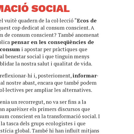
ACIÓ SOCIAL
el vuitè quadern de la col·lecció “
Ecos de
aquest cop dedicat al consum conscient. A
lem de consum conscient? També anomenat
plica
pensar en les conseqüències de
e consum
i apostar per pràctiques que
i al benestar social i que tinguin menys
idar la nostra salut i qualitat de vida.
 reflexionar-hi i, posterioment,
informar-
al nostre abast, encara que també podem
l·lectives per ampliar les alternatives.
enia un recorregut, no va ser fins a la
an aparèixer els primers discursos que
sum conscient en la transformació social. I
a la tasca dels grups ecologistes i que
ustícia global. També hi han influït mitjans