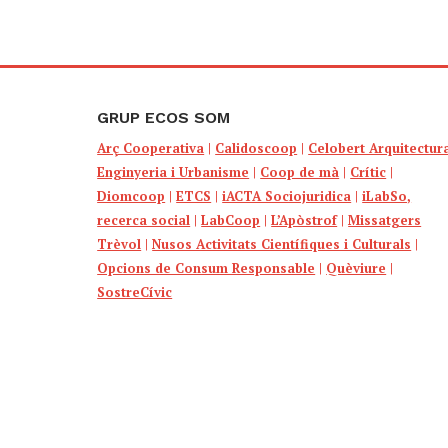
GRUP ECOS SOM
Arç Cooperativa
|
Calidoscoop
|
Celobert Arquitectur
Enginyeria i Urbanisme
|
Coop de mà
|
Crític
|
Diomcoop
|
ETCS
|
iACTA Sociojuridica
|
iLabSo,
recerca social
|
LabCoop
|
L’Apòstrof
|
Missatgers
Trèvol
|
Nusos Activitats Científiques i Culturals
|
Opcions de Consum Responsable
|
Quèviure
|
SostreCívic