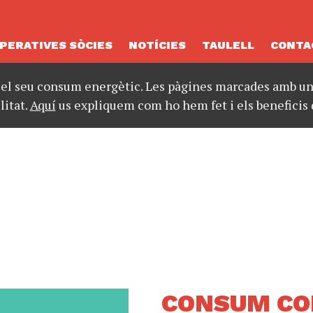
PERATIVES SÒCIES
NOTÍCIES
TAULELL
CONTA
 el seu consum energètic. Les pàgines marcades amb un 
litat.
Aquí
us expliquem com ho hem fet i els beneficis 
CONSUM CON