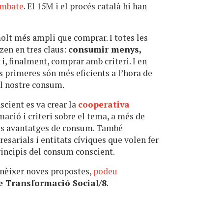
ombate
. El 15M i el procés català hi han
lt més ampli que comprar. I totes les
tzen en tres claus:
consumir menys,
r
i, finalment, comprar amb criteri. I en
es primeres són més eficients a l’hora de
el nostre consum.
cient es va crear la
cooperativa
mació i criteri sobre el tema, a més de
ies avantatges de consum. També
sarials i entitats cíviques que volen fer
rincipis del consum conscient.
onèixer noves propostes,
podeu
e Transformació Social/8
.