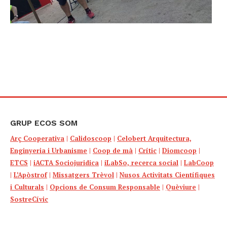
GRUP ECOS SOM
Arç Cooperativa
|
Calidoscoop
|
Celobert Arquitectura,
Enginyeria i Urbanisme
|
Coop de mà
|
Crític
|
Diomcoop
|
ETCS
|
iACTA Sociojuridica
|
iLabSo, recerca social
|
LabCoop
|
L’Apòstrof
|
Missatgers Trèvol
|
Nusos Activitats Científiques
i Culturals
|
Opcions de Consum Responsable
|
Quèviure
|
SostreCívic