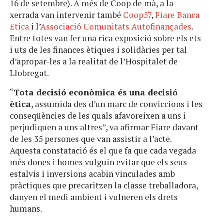
16 de setembre). A més de Coop de mà, a la
xerrada van intervenir també
Coop57
,
Fiare Banca
Etica
i l’
Associació Comunitats Autofinançades
.
Entre totes van fer una rica exposició sobre els ets
i uts de les finances ètiques i solidàries per tal
d’apropar-les a la realitat de l’Hospitalet de
Llobregat.
“
Tota decisió econòmica és una decisió
ètica
, assumida des d’un marc de conviccions i les
conseqüències de les quals afavoreixen a uns i
perjudiquen a uns altres”, va afirmar Fiare davant
de les 35 persones que van assistir a l’acte.
Aquesta constatació és el que fa que cada vegada
més dones i homes vulguin evitar que els seus
estalvis i inversions acabin vinculades amb
pràctiques que precaritzen la classe treballadora,
danyen el medi ambient i vulneren els drets
humans.