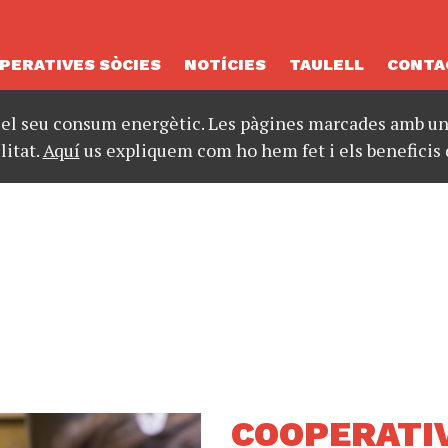
PERATIVES SÒCIES
NOTÍCIES
TAULELL
CONTA
 el seu consum energètic. Les pàgines marcades amb un 
litat.
Aquí
us expliquem com ho hem fet i els beneficis 
COOPERATIV