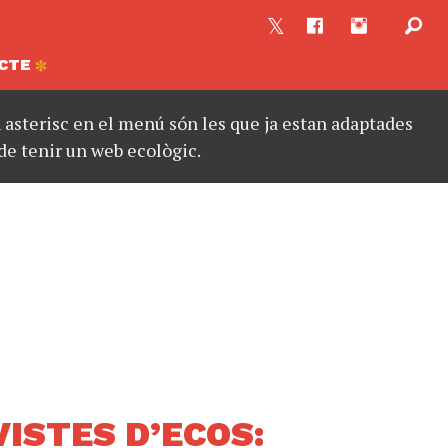
CTE
asterisc en el menú són les que ja estan adaptades
de tenir un web ecològic.
ISTES D’ECOS: