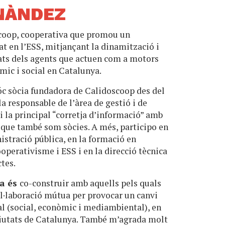
NÀNDEZ
scoop, cooperativa que promou un
t en l’ESS, mitjançant la dinamització i
tats dels agents que actuen com a motors
ic i social en Catalunya.
óc sòcia fundadora de Calidoscoop des del
a responsable de l’àrea de gestió i de
i la principal “corretja d’informació” amb
a que també som sòcies. A més, participo en
stració pública, en la formació en
perativisme i ESS i en la direcció tècnica
ctes.
na és
co-construir amb aquells pels quals
ol·laboració mútua per provocar un canvi
l (social, econòmic i mediambiental), en
 ciutats de Catalunya. També m’agrada molt