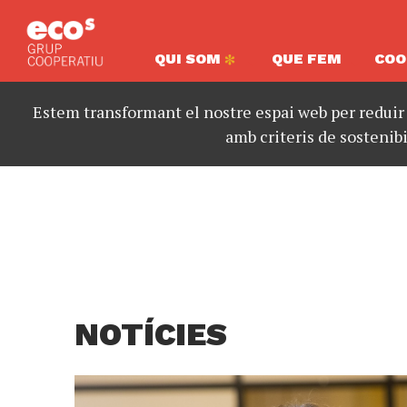
QUI SOM
QUE FEM
COO
Estem transformant el nostre espai web per reduir
amb criteris de sostenibi
NOTÍCIES