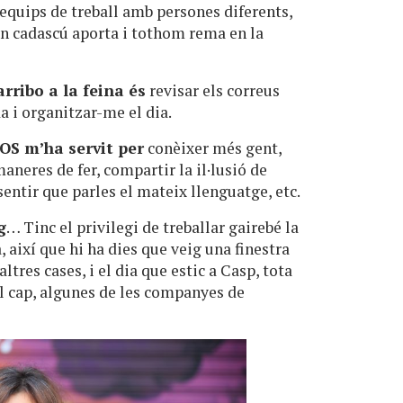
 equips de treball amb persones diferents,
on cadascú aporta i tothom rema en la
rribo a la feina és
revisar els correus
da i organitzar-me el dia.
OS m’ha servit per
conèixer més gent,
aneres de fer, compartir la il·lusió de
sentir que parles el mateix llenguatge, etc.
g
… Tinc el privilegi de treballar gairebé la
 així que hi ha dies que veig una finestra
altres cases, i el dia que estic a Casp, tota
 el cap, algunes de les companyes de