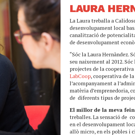
LAURA HER
La Laura treballa a Calido
desenvolupament local basa
canalització de potenciali
de desenvolupament econòm
“Sóc la Laura Hernàndez.
S
seu naixement al 2012. Sóc l
projectes de la cooperativa 
LabCoop
, cooperativa de l
l’acompanyament a l’admini
matèria d’emprenedoria, coo
de diferents tipus de proje
El millor de la meva fei
treballes. La sensació de c
en el desenvolupament loca
allò micro, en els pobles i