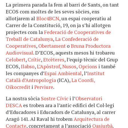
La primera parada la fem al barri de Sants, on tant
ECOS com moltes de les seves sòcies, ens
allotjarem al
Bloc4BCN
, un espai cooperatiu al
Carrer de la Constitució, 19, on ja s’hi allotgen
projectes com la
Federació de Cooperatives de
Treball de Catalunya
,
La Confederació de
Cooperatives
,
Obertament
o
Bruna Productora
Audiovisual
. D’ECOS, aquests mesos hi trobareu
Celobert
,
Crític
,
Etcèteres
, l’equip tècnic del Grup
ECOS,
Ilabso
,
L’Apòstrof
,
Nusos
,
Opcions
i també
les companyes d’
Espai Ambiental
, l’
Institut
Català d’Antropologia
(ICA),
La Coordi,
Oikocredit
i
Perviure
.
La nostra sòcia
Sostre Cívic
i l’
Observatori
DESCA
es troben ara a l’antic edifici del Col·legi
d’Educadores i Educadors de Catalunya, al carrer
Aragó 141. Al Raval hi trobem
Arquitectura de
Contacte
, concretament a l’associació
Oasiurbà
.