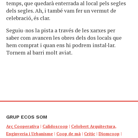
temps, que quedarà enterrada al local pels segles
dels segles. Ah, i també vam fer un vermut de
celebració, és clar.
Seguiu-nos la pista a través de les xarxes per
saber com avancen les obres dels dos locals que
hem comprat i quan ens hi podrem instal·lar.
Tornem al barri molt aviat.
GRUP ECOS SOM
Arç Cooperativa
|
Calidoscoop
|
Celobert Arquitectura,
Enginyeria i Urbanisme
|
Coop de mà
|
Crític
|
Diomcoop
|