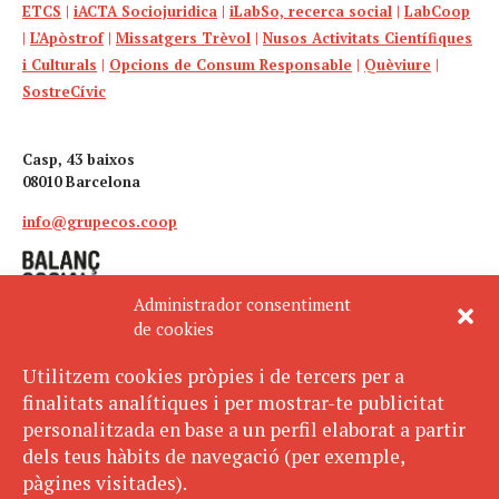
ETCS
|
iACTA Sociojuridica
|
iLabSo, recerca social
|
LabCoop
|
L’Apòstrof
|
Missatgers Trèvol
|
Nusos Activitats Científiques
i Culturals
|
Opcions de Consum Responsable
|
Quèviure
|
SostreCívic
Casp, 43 baixos
08010 Barcelona
info@grupecos.coop
Administrador consentiment
de cookies
Utilitzem cookies pròpies i de tercers per a
finalitats analítiques i per mostrar-te publicitat
Avís legal
SUBSCRIU-TE
personalitzada en base a un perfil elaborat a partir
AL BUTLLETÍ
Política de privacitat
dels teus hàbits de navegació (per exemple,
Política de cookies
pàgines visitades).