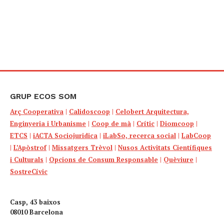
GRUP ECOS SOM
Arç Cooperativa
|
Calidoscoop
|
Celobert Arquitectura,
Enginyeria i Urbanisme
|
Coop de mà
|
Crític
|
Diomcoop
|
ETCS
|
iACTA Sociojuridica
|
iLabSo, recerca social
|
LabCoop
|
L’Apòstrof
|
Missatgers Trèvol
|
Nusos Activitats Científiques
i Culturals
|
Opcions de Consum Responsable
|
Quèviure
|
SostreCívic
Casp, 43 baixos
08010 Barcelona