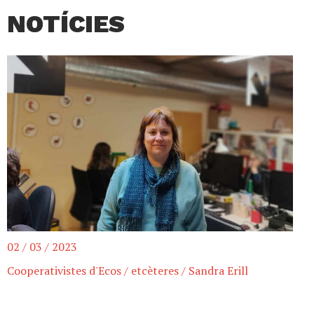
NOTÍCIES
02 / 03 / 2023
Cooperativistes d'Ecos
/
etcèteres
/
Sandra Erill