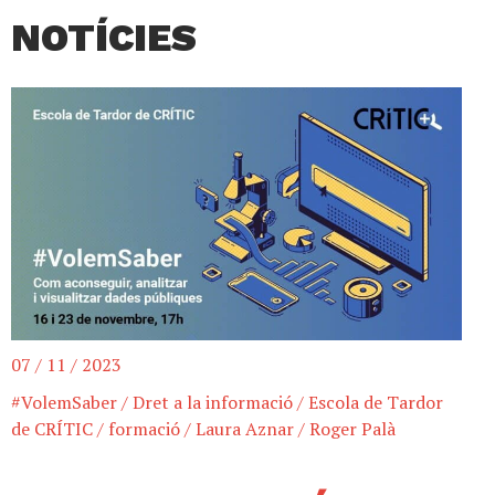
NOTÍCIES
07 / 11 / 2023
#VolemSaber
/
Dret a la informació
/
Escola de Tardor
de CRÍTIC
/
formació
/
Laura Aznar
/
Roger Palà