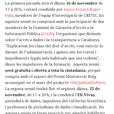
La primera jornada serà el dijous
16 de novembre
de
17 a 20 h, i estarà conduïda per
Laura Aznar
i
Roger
Palà
, membres de l’equip d’investigació de CRÍTIC. En
aquesta sessió es comptarà amb la participació de dos
membres de la Comissió de Garantia d’Accés a la
Informació Pública (
GAIP
), l’organisme que dirimeix
sobre l’accés a dades i la transparència a Catalunya.
“Explicarem les claus del dret d’accés, com exercir-lo
davant de l’administració, i quines són les traves i
impediments legals més habituals que ens trobem”,
diuen les impulsores de la formació. Aquesta sessió
serà gratuïta i oberta a tota la ciutadania
, perquè
compta amb el suport del Premi Montserrat Roig
aconseguit en el marc del projecte
#DeQuiSónElsPisos
.
La segona sessió tindrà lloc el següent dijous,
23 de
novembre
, de 17 a 20 h, i la conduirà l’
Eli Vivas
,
periodista de dades, impulsora del col·lectiu StoryData
i professora de periodisme de dades i visualització. En
aquesta sessió es faran exercicis per adquirir habilitats