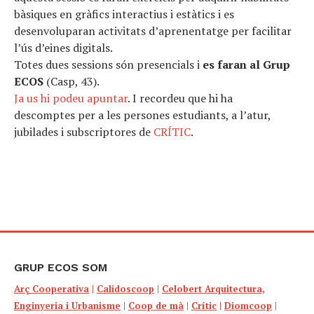
bàsiques en gràfics interactius i estàtics i es
desenvoluparan activitats d’aprenentatge per facilitar
l’ús d’eines digitals.
Totes dues sessions són presencials i
es faran al Grup
ECOS
(Casp, 43).
Ja us hi podeu apuntar
. I recordeu que hi ha
descomptes per a les persones estudiants, a l’atur,
jubilades i subscriptores de
CRÍTIC
.
GRUP ECOS SOM
Arç Cooperativa
|
Calidoscoop
|
Celobert Arquitectura,
Enginyeria i Urbanisme
|
Coop de mà
|
Crític
|
Diomcoop
|