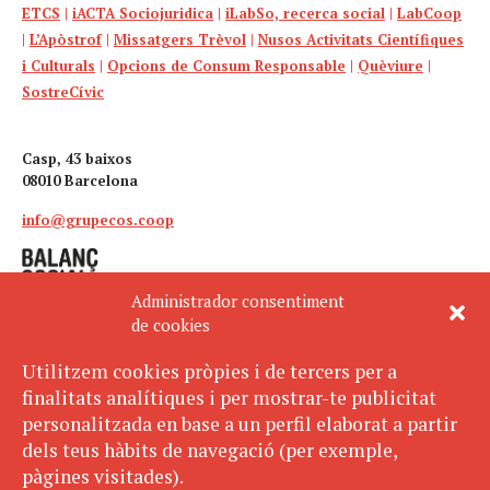
ETCS
|
iACTA Sociojuridica
|
iLabSo, recerca social
|
LabCoop
|
L’Apòstrof
|
Missatgers Trèvol
|
Nusos Activitats Científiques
i Culturals
|
Opcions de Consum Responsable
|
Quèviure
|
SostreCívic
Casp, 43 baixos
08010 Barcelona
info@grupecos.coop
Administrador consentiment
de cookies
Utilitzem cookies pròpies i de tercers per a
finalitats analítiques i per mostrar-te publicitat
Avís legal
SUBSCRIU-TE
personalitzada en base a un perfil elaborat a partir
AL BUTLLETÍ
Política de privacitat
dels teus hàbits de navegació (per exemple,
Política de cookies
pàgines visitades).