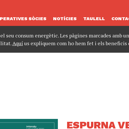
PERATIVES SÒCIES
NOTÍCIES
TAULELL
CONTA
 el seu consum energètic. Les pàgines marcades amb un 
litat.
Aquí
us expliquem com ho hem fet i els beneficis 
ESPURNA V