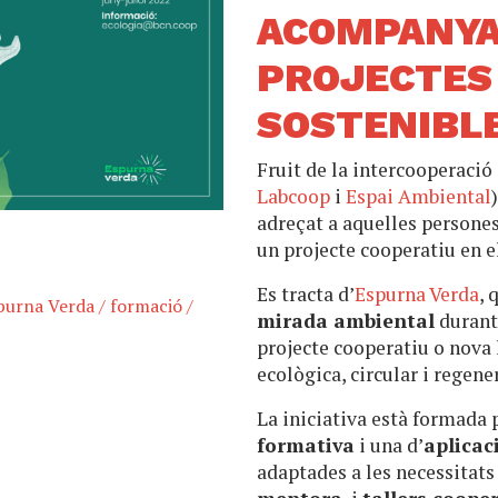
ACOMPANYA
PROJECTES
SOSTENIBL
Fruit de la intercooperació
Labcoop
i
Espai Ambiental
adreçat a aquelles persone
un projecte cooperatiu en el
Es tracta d’
Espurna Verda
, 
purna Verda
/
formació
/
mirada ambiental
durant 
projecte cooperatiu o nova 
ecològica, circular i regene
La iniciativa està formada
formativa
i una d’
aplicac
adaptades a les necessitats