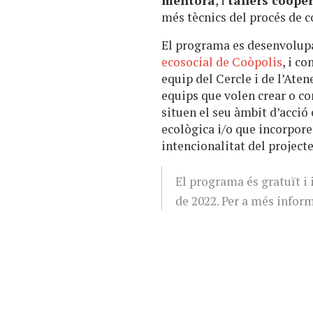
mentora
, i
tallers coope
més tècnics del procés de c
El programa es desenvolup
ecosocial de Coòpolis
, i c
equip del Cercle i de l’Ate
equips que volen crear o c
situen el seu àmbit d’acció 
ecològica i/o que incorpore
intencionalitat del projecte
El programa és gratuït i i
de 2022. Per a més inform