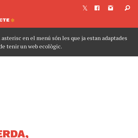
CTE
asterisc en el menú són les que ja estan adaptades
de tenir un web ecològic.
ERDA,