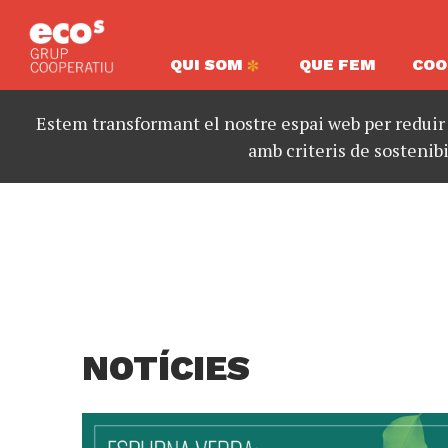
QUI SOM
QUE FEM
COO
Estem transformant el nostre espai web per reduir
amb criteris de sostenibi
NOTÍCIES