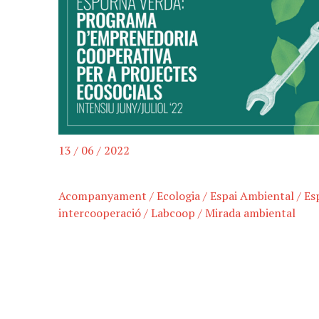
13 / 06 / 2022
Acompanyament
/
Ecologia
/
Espai Ambiental
/
Es
intercooperació
/
Labcoop
/
Mirada ambiental