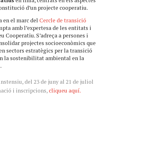
ratius
en línia, centrats en els aspectes
onstitució d’un projecte cooperatiu.
a en el marc del
Cercle de transició
ompta amb l’expertesa de les entitats i
neu Cooperatiu. S’adreça a persones i
onsolidar projectes socioeconòmics que
en sectors estratègics per la transició
n la sostenibilitat ambiental en la
.
nstensiu, del 23 de juny al 21 de juliol
ació i inscripcions,
cliqueu aquí.