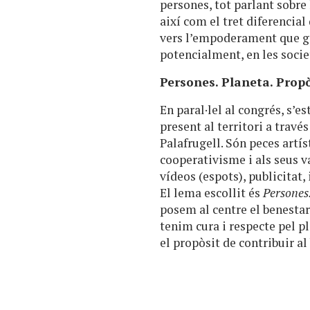
persones, tot parlant sobre 
així com el tret diferencia
vers l’empoderament que ge
potencialment, en les socie
Persones. Planeta. Prop
En paral·lel al congrés, s’e
present al territori a travé
Palafrugell. Són peces art
cooperativisme i als seus 
vídeos (espots), publicitat,
El lema escollit és
Persones.
posem al centre el benesta
tenim cura i respecte pel 
el propòsit de contribuir a