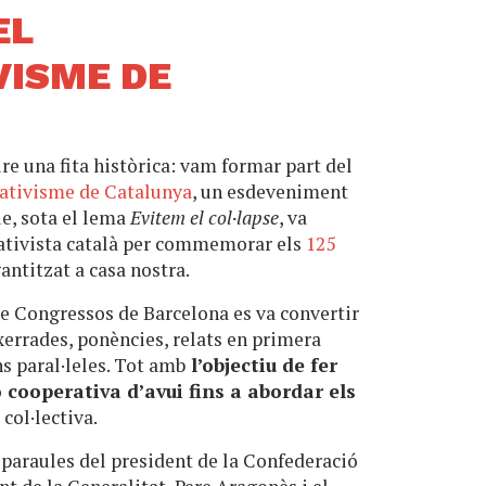
EL
VISME DE
ure una fita històrica: vam formar part del
ativisme de Catalunya
, un esdeveniment
e, sota el lema
Evitem el col·lapse
, va
ativista català per commemorar els
125
ntitzat a casa nostra.
 de Congressos de Barcelona es va convertir
 xerrades, ponències, relats en primera
ns paral·leles. Tot amb
l’objectiu de fer
ó cooperativa d’avui fins a abordar els
col·lectiva.
 paraules del president de la Confederació