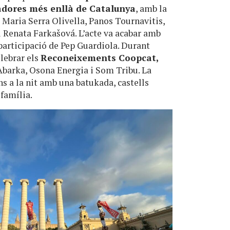
adores més enllà de Catalunya
, amb la
, Maria Serra Olivella, Panos Tournavitis,
 Renata Farkašová. L’acte va acabar amb
participació de Pep Guardiola. Durant
lebrar els
Reconeixements Coopcat,
Abarka, Osona Energia i Som Tribu. La
ns a la nit amb una batukada, castells
 família.