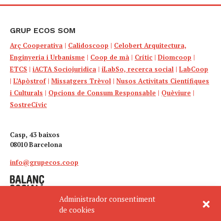
GRUP ECOS SOM
Arç Cooperativa
|
Calidoscoop
|
Celobert Arquitectura,
Enginyeria i Urbanisme
|
Coop de mà
|
Crític
|
Diomcoop
|
ETCS
|
iACTA Sociojuridica
|
iLabSo, recerca social
|
LabCoop
|
L’Apòstrof
|
Missatgers Trèvol
|
Nusos Activitats Científiques
i Culturals
|
Opcions de Consum Responsable
|
Quèviure
|
SostreCívic
Casp, 43 baixos
08010 Barcelona
info@grupecos.coop
Administrador consentiment
de cookies