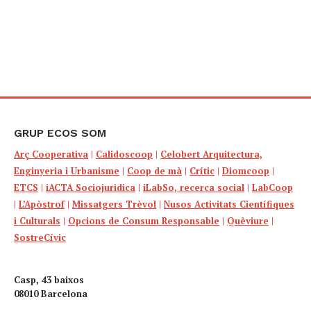
GRUP ECOS SOM
Arç Cooperativa
|
Calidoscoop
|
Celobert Arquitectura,
Enginyeria i Urbanisme
|
Coop de mà
|
Crític
|
Diomcoop
|
ETCS
|
iACTA Sociojuridica
|
iLabSo, recerca social
|
LabCoop
|
L’Apòstrof
|
Missatgers Trèvol
|
Nusos Activitats Científiques
i Culturals
|
Opcions de Consum Responsable
|
Quèviure
|
SostreCívic
Casp, 43 baixos
08010 Barcelona