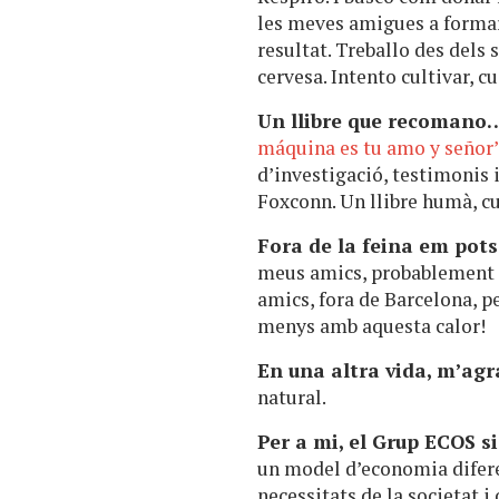
les meves amigues a formar 
resultat. Treballo des del
cervesa. Intento cultivar, 
Un llibre que recomano
máquina es tu amo y señor’
d’investigació, testimonis i
Foxconn. Un llibre humà, cu
Fora de la feina em pot
meus amics, probablement a
amics, fora de Barcelona, p
menys amb aquesta calor!
En una altra vida, m’ag
natural.
Per a mi, el Grup ECOS s
un model d’economia diferen
necessitats de la societat i