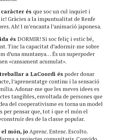
u caràcter és
que soc un cul inquiet i
ic! Gràcies a la impuntualitat de Renfe
res. Ah! I m’encanta l’animació japonesa.
rida és
DORMIR! Si soc feliç i estic bé,
t. Tinc la capacitat d’adormir-me sobre
l cim d’una muntanya… És un superpoder
nen «cansament acumulat».
treballar a LaCoordi és
poder donar
te, l’aprenentatge continu i la sensació
amília. Adonar-me que les meves idees es
ctes tangibles, envoltada de persones que
 idea del cooperativisme es torna un model
s per pensar que, tot i que el món el
econstruir des de la classe popular.
 el món, jo
Aprenc. Entenc. Escolto.
 forma a projectes comunitaris. Convido