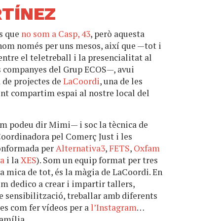
RTÍNEZ
es que
no som a Casp, 43
, però aquesta
 nom només per uns mesos, així que —tot i
ntre el teletreball i la presencialitat al
es companyes del Grup ECOS—, avui
a de projectes de
LaCoordi
, una de les
t compartim espai al nostre local del
m podeu dir Mimi— i soc la tècnica de
Coordinadora pel Comerç Just i les
conformada per
Alternativa3
,
FETS
,
Oxfam
a
i la
XES
). Som un equip format per tres
a mica de tot, és la màgia de LaCoordi. En
m dedico a crear i impartir tallers,
sensibilització, treballar amb diferents
ues com fer vídeos per a
l’Instagram
…
família.