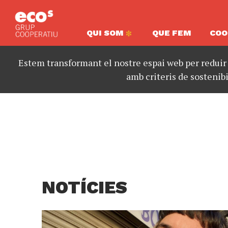
QUI SOM
QUE FEM
COO
Estem transformant el nostre espai web per reduir
amb criteris de sostenibi
NOTÍCIES