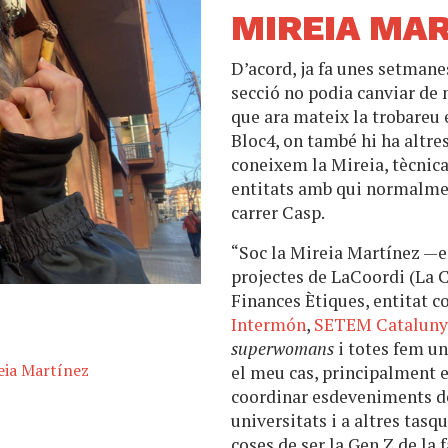
MIREIA MA
D’acord, ja fa unes setman
secció no podia canviar de
que ara mateix la trobareu e
Bloc4, on també hi ha altr
coneixem la Mireia, tècnic
entitats amb qui normalmen
carrer Casp.
“Soc la Mireia Martínez —e
projectes de LaCoordi (La 
Finances Ètiques, entitat 
Intermón
,
SETEM Cataluny
superwomans
i totes fem un
eia Martínez
el meu cas, principalment e
coordinar esdeveniments de 
universitats i a altres tasq
coses de ser la Gen Z de la 