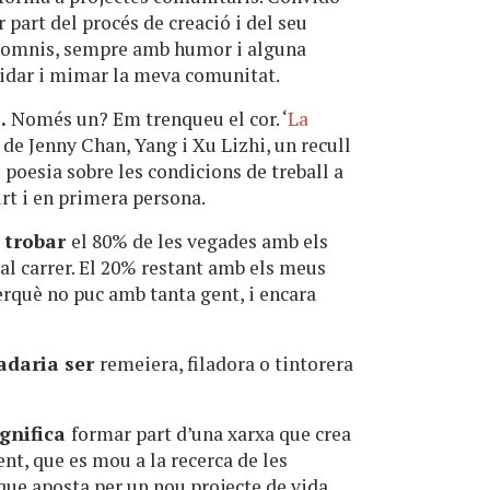
part del procés de creació i del seu
s somnis, sempre amb humor i alguna
cuidar i mimar la meva comunitat.
…
Només un? Em trenqueu el cor. ‘
La
de Jenny Chan, Yang i Xu Lizhi, un recull
 poesia sobre les condicions de treball a
rt i en primera persona.
s trobar
el 80% de les vegades amb els
l carrer. El 20% restant amb els meus
erquè no puc amb tanta gent, i encara
radaria ser
remeiera, filadora o tintorera
ignifica
formar part d’una xarxa que crea
t, que es mou a la recerca de les
 que aposta per un nou projecte de vida.