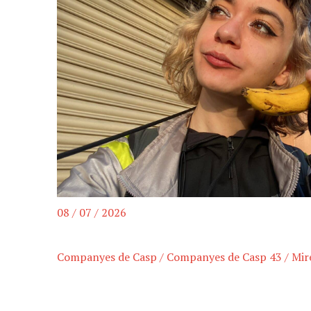
08 / 07 / 2026
Companyes de Casp
/
Companyes de Casp 43
/
Mir