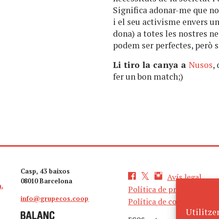
Significa adonar-me que no 
i el seu activisme envers u
dona) a totes les nostres n
podem ser perfectes, però 
Li tiro la canya a
Nusos
,
fer un bon match;)
Casp, 43 baixos
Avís legal
08010 Barcelona
a,
Política de privacitat
info@grupecos.coop
Política de cookies
Utilitze