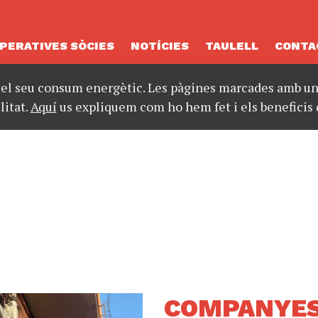
PERATIVES SÒCIES
NOTÍCIES
TAULELL
CONTA
 el seu consum energètic. Les pàgines marcades amb un 
litat.
Aquí
us expliquem com ho hem fet i els beneficis 
COMPANYES 