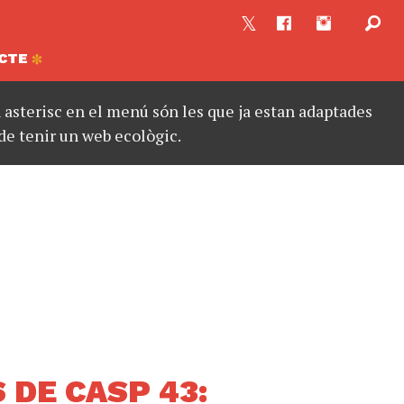
CTE
asterisc en el menú són les que ja estan adaptades
de tenir un web ecològic.
DE CASP 43: