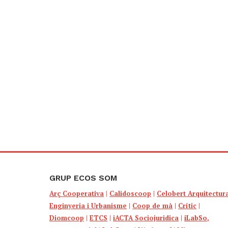
GRUP ECOS SOM
Arç Cooperativa
|
Calidoscoop
|
Celobert Arquitectur
Enginyeria i Urbanisme
|
Coop de mà
|
Crític
|
Diomcoop
|
ETCS
|
iACTA Sociojuridica
|
iLabSo,