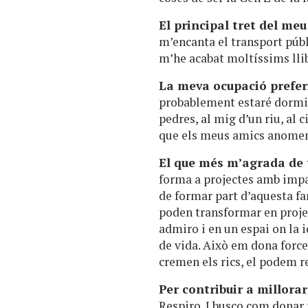
El principal tret del me
m’encanta el transport públ
m’he acabat moltíssims llib
La meva ocupació prefe
probablement estaré dormin
pedres, al mig d’un riu, a
que els meus amics anome
El que més m’agrada de 
forma a projectes amb impac
de formar part d’aquesta f
poden transformar en proje
admiro i en un espai on la
de vida. Això em dona force
cremen els rics, el podem r
Per contribuir a millorar
Respiro. I busco com donar