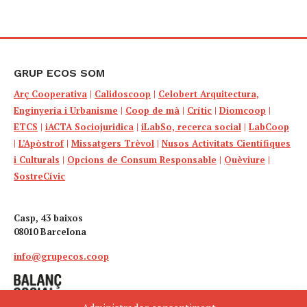
GRUP ECOS SOM
Arç Cooperativa
|
Calidoscoop
|
Celobert Arquitectura,
Enginyeria i Urbanisme
|
Coop de mà
|
Crític
|
Diomcoop
|
ETCS
|
iACTA Sociojuridica
|
iLabSo, recerca social
|
LabCoop
|
L’Apòstrof
|
Missatgers Trèvol
|
Nusos Activitats Científiques
i Culturals
|
Opcions de Consum Responsable
|
Quèviure
|
SostreCívic
Casp, 43 baixos
08010 Barcelona
info@grupecos.coop