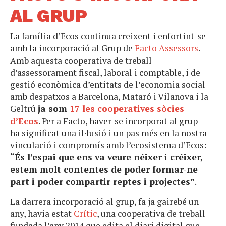
AL GRUP
La família d’Ecos continua creixent i enfortint-se
amb la incorporació al Grup de
Facto Assessors
.
Amb aquesta cooperativa de treball
d’assessorament fiscal, laboral i comptable, i de
gestió econòmica d’entitats de l’economia social
amb despatxos a Barcelona, Mataró i Vilanova i la
Geltrú
ja som
17 les cooperatives sòcies
d’Ecos
. Per a Facto, haver-se incorporat al grup
ha significat una il·lusió i un pas més en la nostra
vinculació i compromís amb l’ecosistema d’Ecos:
“És l’espai que ens va veure néixer i créixer,
estem molt contentes de poder formar-ne
part i poder compartir reptes i projectes”
.
La darrera incorporació al grup, fa ja gairebé un
any, havia estat
Crític
, una cooperativa de treball
fundada l’any 2014 que edita el diari digital que