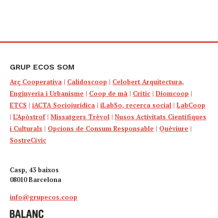
GRUP ECOS SOM
Arç Cooperativa
|
Calidoscoop
|
Celobert Arquitectura,
Enginyeria i Urbanisme
|
Coop de mà
|
Crític
|
Diomcoop
|
ETCS
|
iACTA Sociojuridica
|
iLabSo, recerca social
|
LabCoop
|
L’Apòstrof
|
Missatgers Trèvol
|
Nusos Activitats Científiques
i Culturals
|
Opcions de Consum Responsable
|
Quèviure
|
SostreCívic
Casp, 43 baixos
08010 Barcelona
info@grupecos.coop