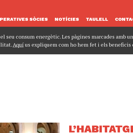
PERATIVES SÒCIES
NOTÍCIES
TAULELL
CONTA
 el seu consum energètic. Les pàgines marcades amb un 
litat.
Aquí
us expliquem com ho hem fet i els beneficis 
L’HABITATG