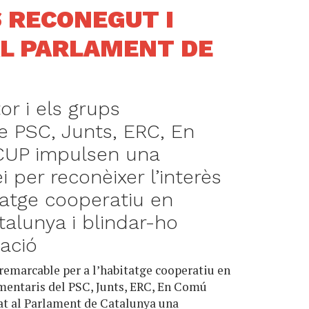
S RECONEGUT I
AL PARLAMENT DE
or i els grups
e PSC, Junts, ERC, En
UP impulsen una
i per reconèixer l’interès
tatge cooperatiu en
talunya i blindar-ho
lació
a remarcable per a l’habitatge cooperatiu en
amentaris del PSC, Junts, ERC, En Comú
at al Parlament de Catalunya una