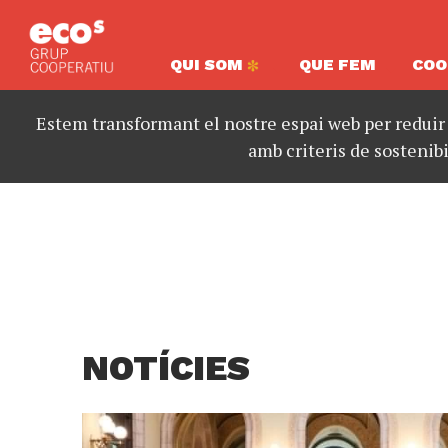
QUI SOM
QUE FEM
COO
Estem transformant el nostre espai web per reduir
amb criteris de sostenibi
NOTÍCIES