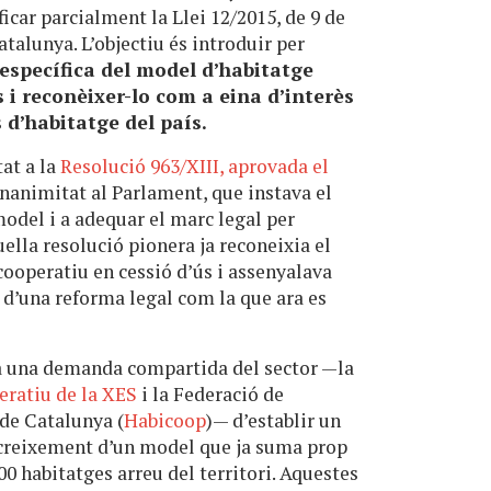
icar parcialment la Llei 12/2015, de 9 de
atalunya. L’objectiu és introduir per
específica del model d’habitatge
s i reconèixer-lo com a eina d’interès
s d’habitatge del país.
tat a la
Resolució 963/XIII, aprovada el
nanimitat al Parlament, que instava el
odel i a adequar el marc legal per
ella resolució pionera ja reconeixia el
 cooperatiu en cessió d’ús i assenyalava
 d’una reforma legal com la que ara es
a una demanda compartida del sector —la
eratiu de la XES
i la Federació de
de Catalunya (
Habicoop
)— d’establir un
 creixement d’un model que ja suma prop
00 habitatges arreu del territori. Aquestes