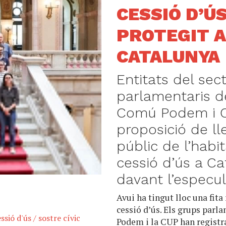
CESSIÓ D’Ú
PROTEGIT 
CATALUNYA
Entitats del sect
parlamentaris d
Comú Podem i C
proposició de lle
públic de l’habi
cessió d’ús a Ca
davant l’especu
Avui ha tingut lloc una fit
cessió d’ús. Els grups parl
ssió d'ús
/
sostre cívic
Podem i la CUP han registr