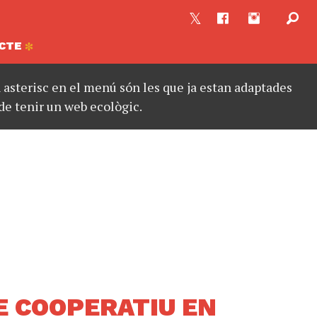
CTE
asterisc en el menú són les que ja estan adaptades
de tenir un web ecològic.
E COOPERATIU EN