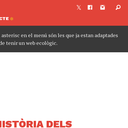
CTE
asterisc en el menú són les que ja estan adaptades
de tenir un web ecològic.
HISTÒRIA DELS