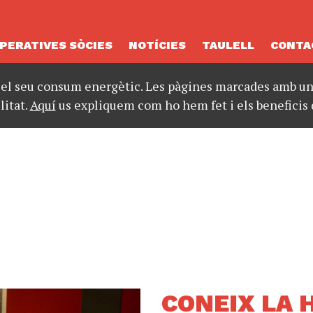
PERATIVES SÒCIES
NOTÍCIES
TAULELL
CONTA
 el seu consum energètic. Les pàgines marcades amb un 
litat.
Aquí
us expliquem com ho hem fet i els beneficis 
CONEIX LA 