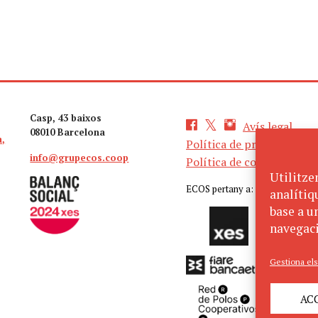
Casp, 43 baixos
Avís legal
08010 Barcelona
a,
Política de privacitat
info@grupecos.coop
Política de cookies
Utilitze
ECOS pertany a:
analítiq
base a un
navegaci
Gestiona els
AC