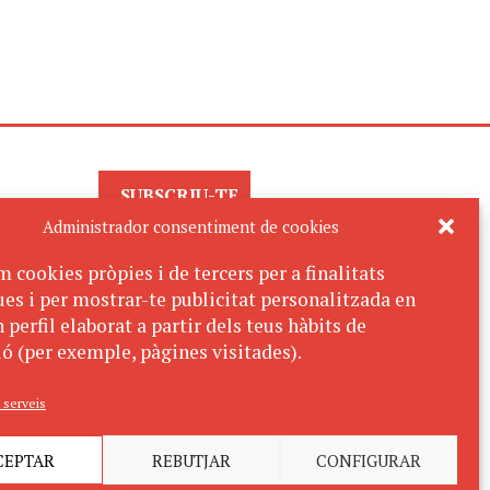
SUBSCRIU-TE
AL BUTLLETÍ
Administrador consentiment de cookies
m cookies pròpies i de tercers per a finalitats
ues i per mostrar-te publicitat personalitzada en
 perfil elaborat a partir dels teus hàbits de
ó (per exemple, pàgines visitades).
 serveis
CEPTAR
REBUTJAR
CONFIGURAR