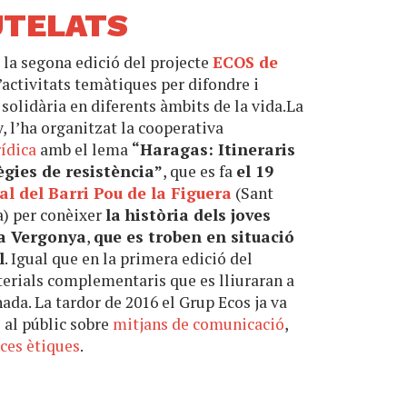
UTELATS
 la segona edició del projecte
ECOS de
d’activitats temàtiques per difondre i
 solidària en diferents àmbits de la vida.La
, l’ha organitzat la cooperativa
ídica
amb el lema
“Haragas: Itineraris
ègies de resistència”
, que es fa
el 19
al del Barri Pou de la Figuera
(Sant
a) per conèixer
la història dels joves
la Vergonya
,
que es troben en situació
l
. Igual que en la primera edició del
terials complementaris que es lliuraran a
rnada. La tardor de 2016 el Grup Ecos ja va
s al públic sobre
mitjans de comunicació
,
nces ètiques
.