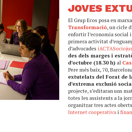
JOVES EXT
El Grup Ecos posa en marxa
Transformació
, un cicle 
enfortir l’economia social i
primera activitat d’enguany
d’advocades
iACTASociojur
des dels marges i estrat
d’octubre (18.30 h)
al
Cas
Pere més baix, 70, Barcelon
extutelats del Forat de 
d’extrema exclusió socia
projecte, s’editaran uns ma
totes les assistents a la jo
organitzar tres actes obert
Internet cooperativa
i
fina