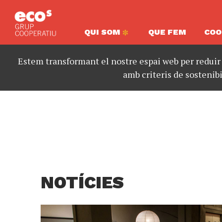
QUI SOM
QUE FEM
COO
Estem transformant el nostre espai web per reduir
amb criteris de sostenibi
NOTÍCIES