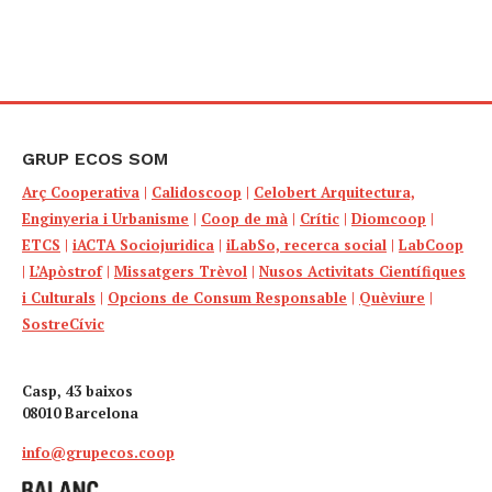
GRUP ECOS SOM
Arç Cooperativa
|
Calidoscoop
|
Celobert Arquitectura,
Enginyeria i Urbanisme
|
Coop de mà
|
Crític
|
Diomcoop
|
ETCS
|
iACTA Sociojuridica
|
iLabSo, recerca social
|
LabCoop
|
L’Apòstrof
|
Missatgers Trèvol
|
Nusos Activitats Científiques
i Culturals
|
Opcions de Consum Responsable
|
Quèviure
|
SostreCívic
Casp, 43 baixos
08010 Barcelona
info@grupecos.coop