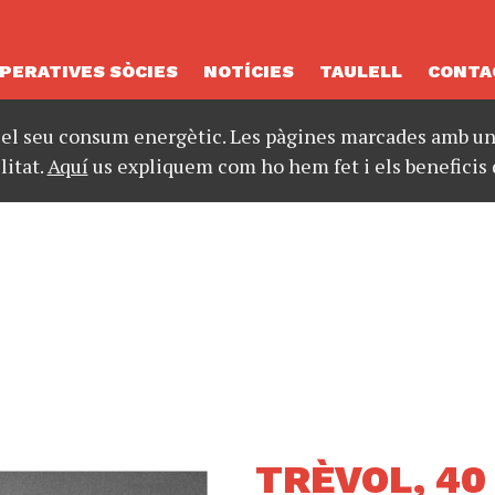
PERATIVES SÒCIES
NOTÍCIES
TAULELL
CONTA
 el seu consum energètic. Les pàgines marcades amb un 
litat.
Aquí
us expliquem com ho hem fet i els beneficis 
TRÈVOL, 40