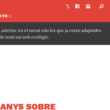
CTE
asterisc en el menú són les que ja estan adaptades
de tenir un web ecològic.
 ANYS SOBRE