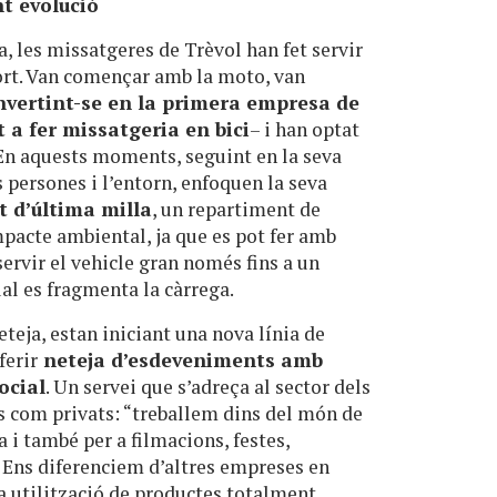
t evolució
a, les missatgeres de Trèvol han fet servir
ort. Van començar amb la moto, van
nvertint-se en la primera empresa de
t a fer missatgeria en bici
– i han optat
 En aquests moments, seguint en la seva
persones i l’entorn, enfoquen la seva
 d’última milla
, un repartiment de
pacte ambiental, ja que es pot fer amb
 servir el vehicle gran només fins a un
al es fragmenta la càrrega.
neteja, estan iniciant una nova línia de
ferir
neteja d’esdeveniments amb
ocial
. Un servei que s’adreça al sector dels
s com privats: “treballem dins del món de
a i també per a filmacions, festes,
s. Ens diferenciem d’altres empreses en
a utilització de productes totalment