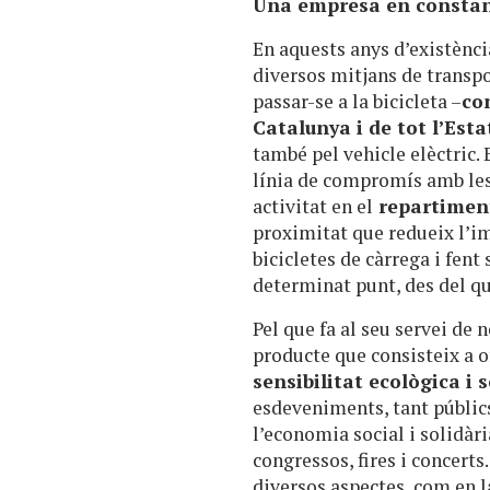
Una empresa en constan
En aquests anys d’existènci
diversos mitjans de transp
passar-se a la bicicleta –
co
Catalunya i de tot l’Esta
també pel vehicle elèctric.
línia de compromís amb les 
activitat en el
repartiment
proximitat que redueix l’im
bicicletes de càrrega i fent
determinat punt, des del qu
Pel que fa al seu servei de 
producte que consisteix a o
sensibilitat ecològica i s
esdeveniments, tant públic
l’economia social i solidàri
congressos, fires i concert
diversos aspectes, com en l