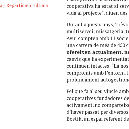
ia
/
Repartiment última
cooperativa ha estat al ser
vida al projecte”, diuen des
Durant aquests anys, Trèvo
multiservei: missatgeria, t
Avui compten amb 11 sòcies 
una cartera de més de 450 c
ofereixen actualment, ne
canvis que ha experimentat e
continuen intactes: “La nost
compromís amb l’entorn i l
profundament autogestionà
Pel que fa al seu vincle am
cooperatives fundadores del
activament, no comparteixe
d’haver passat per diversos 
Bostik, un espai referent de 