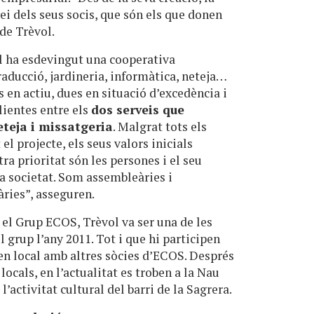
vei dels seus socis, que són els que donen
 de Trèvol.
l ha esdevingut una cooperativa
raducció, jardineria, informàtica, neteja…
en actiu, dues en situació d’excedència i
lientes entre els
dos serveis que
teja i missatgeria
. Malgrat tots els
l projecte, els seus valors inicials
ra prioritat són les persones i el seu
a societat. Som assembleàries i
ries”, asseguren.
b el Grup ECOS, Trèvol va ser una de les
 grup l’any 2011. Tot i que hi participen
n local amb altres sòcies d’ECOS. Després
locals, en l’actualitat es troben a la Nau
l’activitat cultural del barri de la Sagrera.