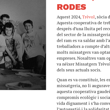
RODES
Aquest 2024,
Trèvol
, sòcia 
Aquesta cooperativa de treb
després d’una lluita pel re
del sector de la missatgeria
del ram es va saldar amb l
treballadors a compte d’altr
molts missatgers van optar 
empreses. Nosaltres vam op
va néixer Missatgers Trèvol
dels seus actuals socis.
Quan es va constituir, les e
missatgeria, no li augurave
aquesta cooperativa gaudei
compromís ecològic i socia
vida dignament i s’ha conve
l’autogestió i la solidarita