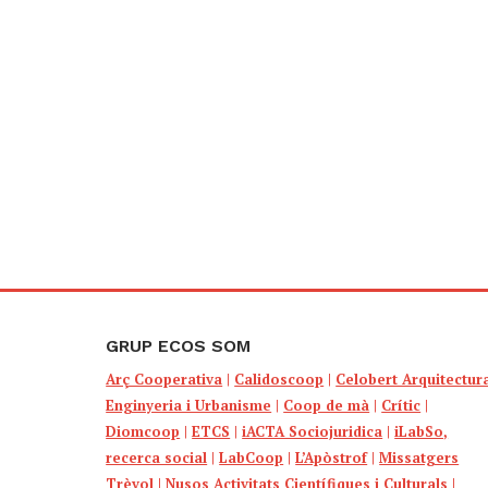
GRUP ECOS SOM
Arç Cooperativa
|
Calidoscoop
|
Celobert Arquitectur
Enginyeria i Urbanisme
|
Coop de mà
|
Crític
|
Diomcoop
|
ETCS
|
iACTA Sociojuridica
|
iLabSo,
recerca social
|
LabCoop
|
L’Apòstrof
|
Missatgers
Trèvol
|
Nusos Activitats Científiques i Culturals
|