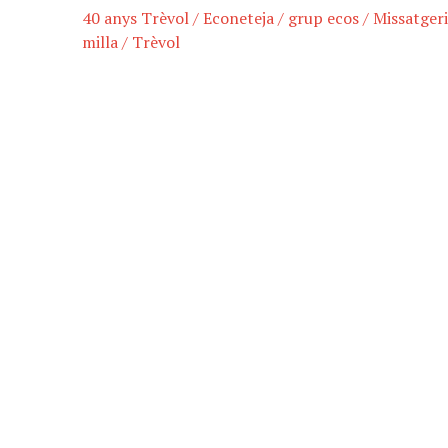
40 anys Trèvol
/
Econeteja
/
grup ecos
/
Missatger
milla
/
Trèvol