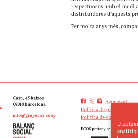
respectuosos amb el medi 
distribuïdores d’aquests pr
Per molts anys més, compa
Casp, 43 baixos
Avís legal
08010 Barcelona
a,
Política de privacitat
info@grupecos.coop
Política de cookies
Utilitze
ECOS pertany a:
analítiq