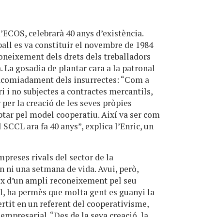
d’ECOS, celebrarà 40 anys d’existència.
all es va constituir el novembre de 1984
coneixement dels drets dels treballadors
. La gosadia de plantar cara a la patronal
’acomiadament dels insurrectes: “Com a
i i no subjectes a contractes mercantils,
per la creació de les seves pròpies
tar pel model cooperatiu. Així va ser com
 SCCL ara fa 40 anys”, explica l’Enric, un
mpreses rivals del sector de la
n ni una setmana de vida. Avui, però,
x d’un ampli reconeixement pel seu
l, ha permès que molta gent es guanyi la
rtit en un referent del cooperativisme,
t empresarial. “Des de la seva creació, la