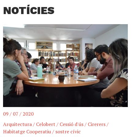
NOTÍCIES
09 / 07 / 2020
Arquitectura
/
Celobert
/
Cessió d'ús
/
Cirerers
/
Habitatge Cooperatiu
/
sostre cívic