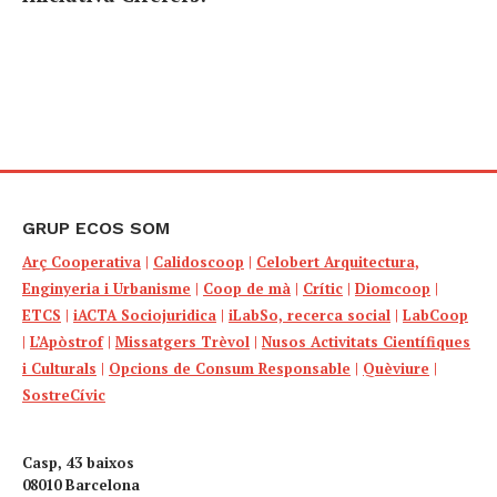
GRUP ECOS SOM
Arç Cooperativa
|
Calidoscoop
|
Celobert Arquitectura,
Enginyeria i Urbanisme
|
Coop de mà
|
Crític
|
Diomcoop
|
ETCS
|
iACTA Sociojuridica
|
iLabSo, recerca social
|
LabCoop
|
L’Apòstrof
|
Missatgers Trèvol
|
Nusos Activitats Científiques
i Culturals
|
Opcions de Consum Responsable
|
Quèviure
|
SostreCívic
Casp, 43 baixos
08010 Barcelona