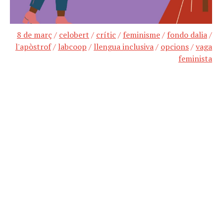
8 de març
/
celobert
/
crític
/
feminisme
/
fondo dalia
/
l'apòstrof
/
labcoop
/
llengua inclusiva
/
opcions
/
vaga
feminista