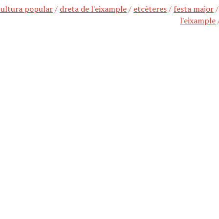
cultura popular
/
dreta de l'eixample
/
etcèteres
/
festa major
l'eixample