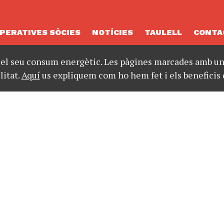
PERATIVES SÒCIES
NOTÍCIES
TAULELL
CONTA
 el seu consum energètic. Les pàgines marcades amb un 
litat.
Aquí
us expliquem com ho hem fet i els beneficis 