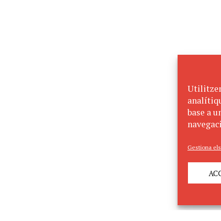
Utilitze
analítiq
base a un
navegaci
Gestiona els
AC