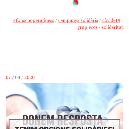
#fonscooperatiuess
/
campanya solidària
/
còvid-19
/
grup ecos
/
solidaritat
07 / 04 / 2020