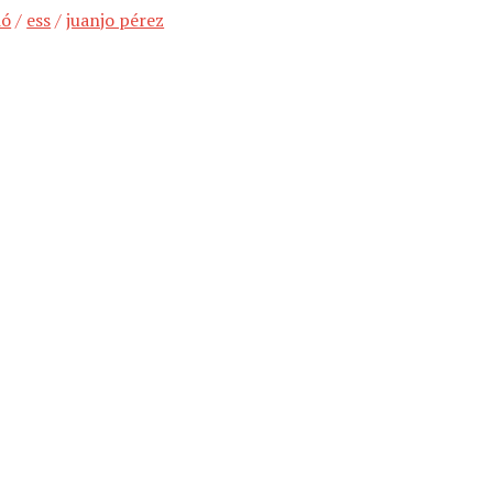
ió
/
ess
/
juanjo pérez