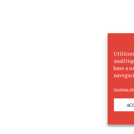
Utilitze
analítiq
base a un
navegaci
Gestiona els
AC