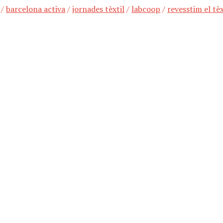
/
barcelona activa
/
jornades tèxtil
/
labcoop
/
revesstim el tèx