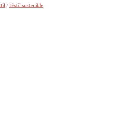
til
/
tèxtil sostenible