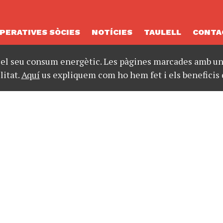
PERATIVES SÒCIES
NOTÍCIES
TAULELL
CONTA
 el seu consum energètic. Les pàgines marcades amb un 
litat.
Aquí
us expliquem com ho hem fet i els beneficis 