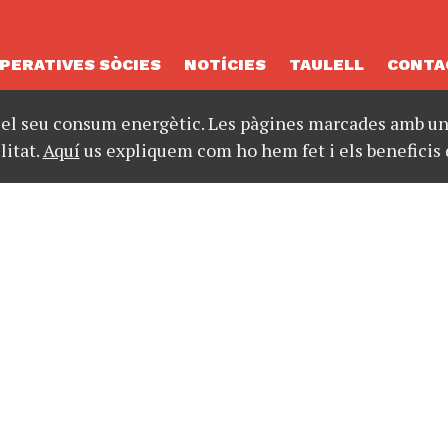
PERATIVES SÒCIES
NOTÍCIES
TAULELL
CONTA
 el seu consum energètic. Les pàgines marcades amb un 
litat.
Aquí
us expliquem com ho hem fet i els beneficis 