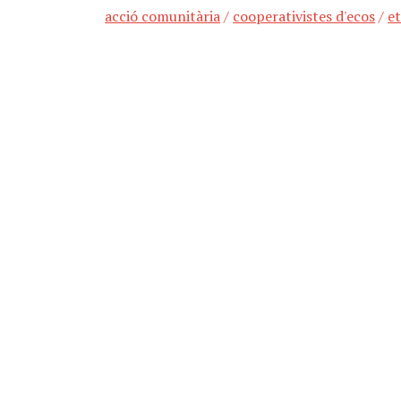
acció comunitària
/
cooperativistes d'ecos
/
e