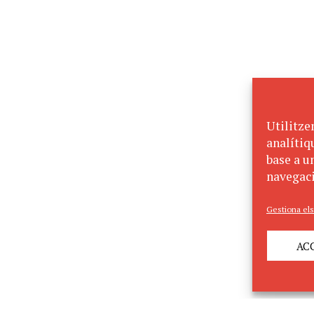
Utilitze
analítiq
base a un
navegaci
Gestiona els
AC