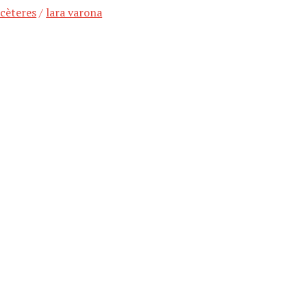
tcèteres
/
lara varona