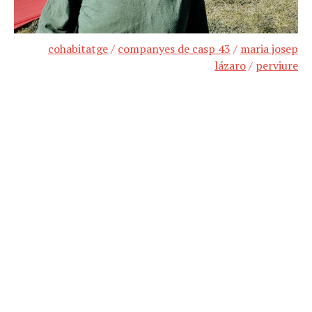
cohabitatge
/
companyes de casp 43
/
maria josep
lázaro
/
perviure