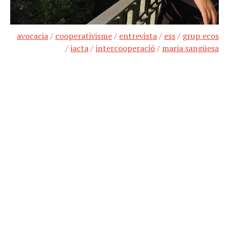
avocacia
/
cooperativisme
/
entrevista
/
ess
/
grup ecos
/
iacta
/
intercooperació
/
maria sangüesa