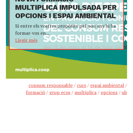
MULTIPLICA IMPULSADA PER
OPCIONS I ESPAI AMBIENTAL
Si entre els vostres propòsits pel nou any hi ha
formar-vos en...
Llegir més
consum responsable
/
curs
/
espai ambiental
/
formació
/
grup ecos
/
multiplica
/
opcions
/
ub