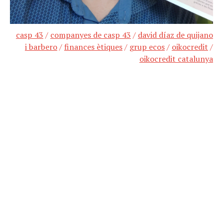
casp 43
/
companyes de casp 43
/
david díaz de quijano
i barbero
/
finances ètiques
/
grup ecos
/
oikocredit
/
oikocredit catalunya