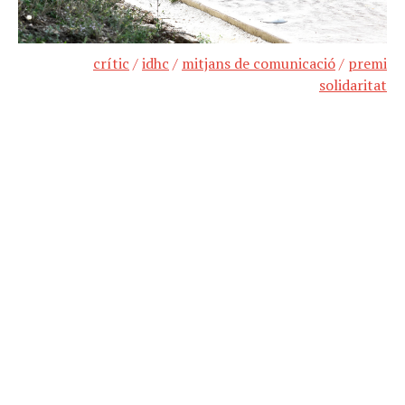
crític
/
idhc
/
mitjans de comunicació
/
premi
solidaritat