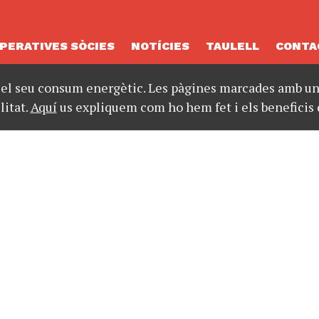
PERATIVES SÒCIES
NOTÍCIES
TAULELL
CONTA
 el seu consum energètic. Les pàgines marcades amb un 
litat.
Aquí
us expliquem com ho hem fet i els beneficis 