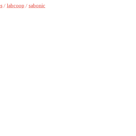
es
/
labcoop
/
sabonic