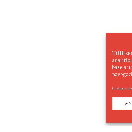
Utilitze
analítiq
base a un
navegaci
Gestiona els
AC