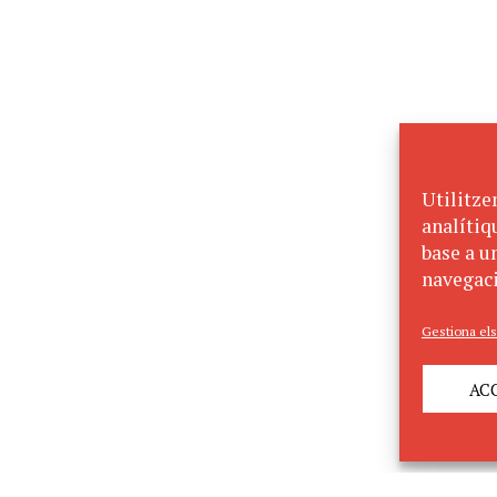
Utilitze
analítiq
base a un
navegaci
Gestiona els
AC