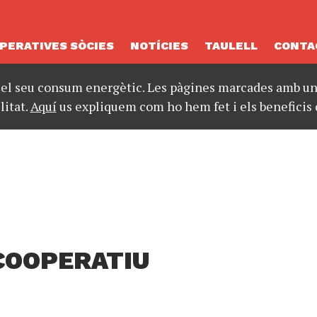
PERATIVES SÒCIES
NOTÍCIES
TAULELL
CONTA
 el seu consum energètic. Les pàgines marcades amb un 
litat.
Aquí
us expliquem com ho hem fet i els beneficis 
COOPERATIU